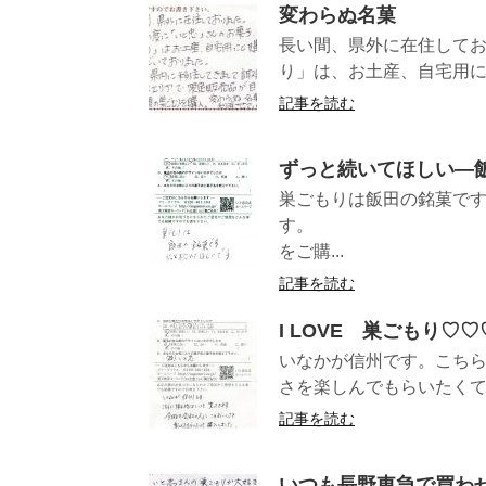
変わらぬ名菓
長い間、県外に在住して
り」は、お土産、自宅用に
記事を読む
ずっと続いてほしい—
巣ごもりは飯田の銘菓で
す。 （長野
をご購...
記事を読む
I LOVE 巣ごもり♡♡
いなかが信州です。こち
さを楽しんでもらいたくて購入
記事を読む
いつも長野東急で買わ