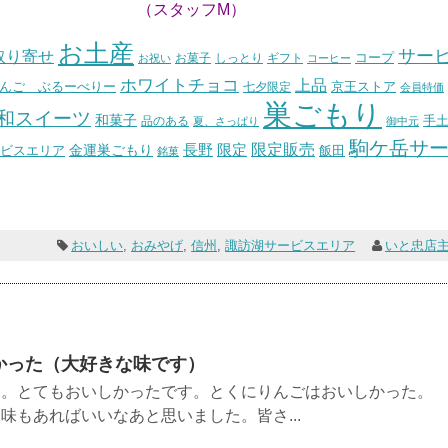
ッフM）
お土産
サー
取り寄せ
コープ
お菓子
しっとり
お祝い
ギフト
コーヒー
ホワイトチョコ
上品
んご ぶるーべりー
七夕限定
京王ストア
会員特価
巣ごもり
和スイーツ
和菓子
手
品のある
夏、さっぱり
御中元
駒ケ岳サ
長野
限定販売
限定
ビスエリア
金運巣ごもり
飯田
銘菓
おいしい
,
おみやげ
,
信州
,
諏訪湖サービスエリア
いと忠店
かった（大好きな味です）
た。とてもおいしかったです。とくにりんごはおいしかった。
味もあればいいなあと思いました。皆さ...