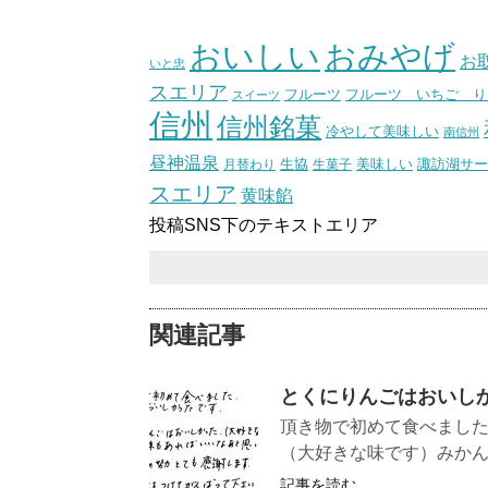
（スタ
おいしい
おみやげ
お
いと忠
スエリア
フルーツ いちご り
フルーツ
スイーツ
信州
信州銘菓
冷やして美味しい
南信州
昼神温泉
生協
美味しい
諏訪湖サー
月替わり
生菓子
スエリア
黄味餡
投稿SNS下のテキストエリア
関連記事
とくにりんごはおいし
頂き物で初めて食べまし
（大好きな味です）みかん
記事を読む