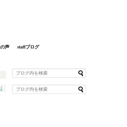
様の声
staffブログ
り