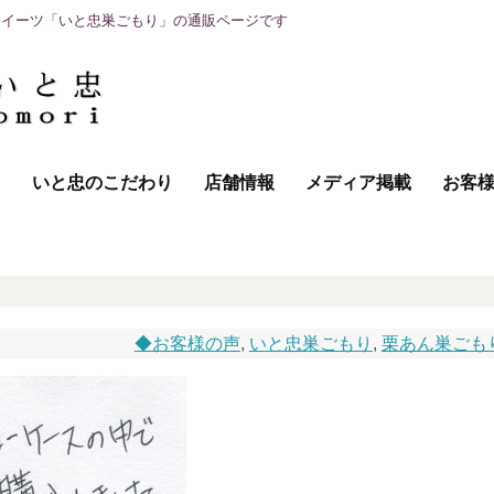
スイーツ「いと忠巣ごもり」の通販ページです
て
いと忠のこだわり
店舗情報
メディア掲載
お客
◆お客様の声
,
いと忠巣ごもり
,
栗あん巣ごも