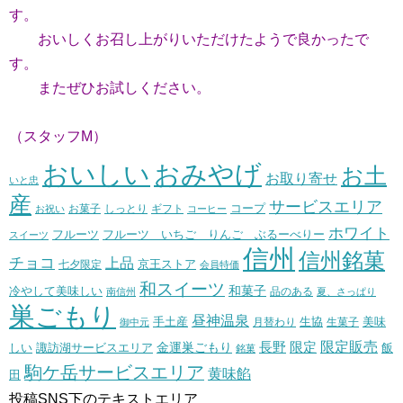
す。
おいしくお召し上がりいただけたようで良かったで
す。
またぜひお試しください。
（スタッフM）
おいしい
おみやげ
お土
お取り寄せ
いと忠
産
サービスエリア
コープ
お菓子
しっとり
お祝い
ギフト
コーヒー
ホワイト
フルーツ いちご りんご ぶるーべりー
フルーツ
スイーツ
信州
信州銘菓
チョコ
上品
七夕限定
京王ストア
会員特価
和スイーツ
和菓子
冷やして美味しい
南信州
品のある
夏、さっぱり
巣ごもり
昼神温泉
生協
美味
手土産
月替わり
御中元
生菓子
長野
限定販売
限定
しい
諏訪湖サービスエリア
金運巣ごもり
飯
銘菓
駒ケ岳サービスエリア
黄味餡
田
投稿SNS下のテキストエリア