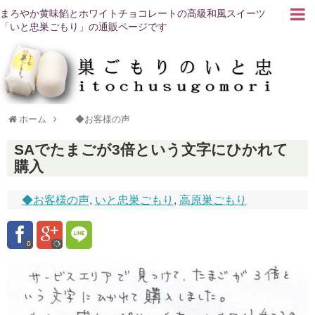
まろやか黄味餡とホワイトチョコレートの高級和風スイーツ
「いと忠巣ごもり」の通販ページです
ホーム
◆お客様の声
SAでたまごが3倍という文字にひかれて
購入
◆お客様の声
,
いと忠巣ごもり
,
高原巣ごもり
0