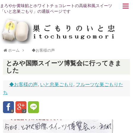
まろやか黄味餡とホワイトチョコレートの高級和風スイーツ
「いと忠巣ごもり」の通販ページです
ホーム
◆お客様の声
とみや国際スイーツ博覧会に行ってきま
した
◆お客様の声
,
いと忠巣ごもり
,
フルーツな巣ごもりた
ち
0