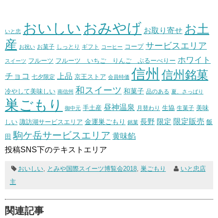
おいしい
おみやげ
お土
お取り寄せ
いと忠
産
サービスエリア
コープ
お菓子
しっとり
お祝い
ギフト
コーヒー
ホワイト
フルーツ いちご りんご ぶるーべりー
フルーツ
スイーツ
信州
信州銘菓
チョコ
上品
七夕限定
京王ストア
会員特価
和スイーツ
和菓子
冷やして美味しい
南信州
品のある
夏、さっぱり
巣ごもり
昼神温泉
生協
美味
手土産
月替わり
御中元
生菓子
長野
限定販売
限定
しい
諏訪湖サービスエリア
金運巣ごもり
飯
銘菓
駒ケ岳サービスエリア
黄味餡
田
投稿SNS下のテキストエリア
おいしい
,
とみや国際スイーツ博覧会2018
,
巣ごもり
いと忠店
主
関連記事