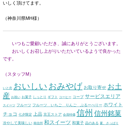
いしく頂けてます。
（神奈川県MH様）
いつもご愛顧いただき、誠にありがとうございます。
おいしくお召し上がりいただいているようで良かった
です。
（スタッフM）
おいしい
おみやげ
お土
お取り寄せ
いと忠
産
サービスエリア
コープ
お菓子
しっとり
お祝い
ギフト
コーヒー
ホワイト
フルーツ いちご りんご ぶるーべりー
フルーツ
スイーツ
信州
信州銘菓
チョコ
上品
七夕限定
京王ストア
会員特価
和スイーツ
和菓子
冷やして美味しい
南信州
品のある
夏、さっぱり