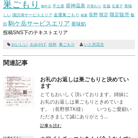
巣ごもり
昼神温泉
生協
美味
手土産
月替わり
御中元
生菓子
長野
限定販売
限定
しい
諏訪湖サービスエリア
金運巣ごもり
飯
銘菓
駒ケ岳サービスエリア
黄味餡
田
投稿SNS下のテキストエリア
おいしい
,
おみやげ
,
信州
,
巣ごもり
いと忠店主
関連記事
お礼のお返しは巣ごもりと決めてい
ます
とてもおいしく頂いております。姉妹に
お礼のお返しは巣ごもりときめていま
す。（長野県TK様） いつもご愛顧い
ただきまして誠にありがとう...
記事を読む