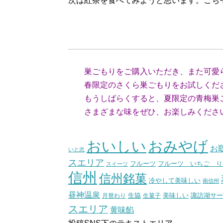
次は紅茶を食べてみようと思います。ごち
（埼玉
巣ごもりをご購入いただき、また可愛
春限定のさくら巣ごもりをお試しくださ
もうしばらくすると、夏限定の青梅巣ご
さまざまな味をぜひ、お楽しみくださ
（スタ
おいしい
おみやげ
お
いと忠
スエリア
フルーツ いちご り
フルーツ
スイーツ
信州
信州銘菓
冷やして美味しい
南信州
昼神温泉
生協
美味しい
諏訪湖サー
月替わり
生菓子
スエリア
黄味餡