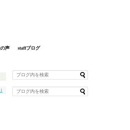
様の声
staffブログ
り