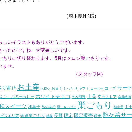
そうさまでした！！
県NK様）
らしいイラストもありがとうございます。
ったのですね。大変嬉しいです。
もりに切り替わります。5月はメロン巣ごもりです。
いませ。
ッフM）
お土産
サー
取り寄せ
コープ
お菓子
しっとり
お祝い
ギフト
コーヒー
ホワイトチョコ
上品
んご ぶるーべりー
七夕限定
京王ストア
会員特価
巣ごもり
和スイーツ
和菓子
手
品のある
夏、さっぱり
御中元
駒ケ岳サ
長野
限定販売
限定
ビスエリア
金運巣ごもり
飯田
銘菓