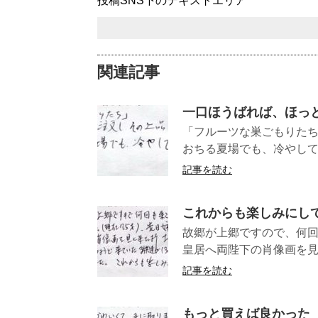
投稿SNS下のテキストエリア
関連記事
一口ほうばれば、ほっ
「フルーツな巣ごもりたち
おちる夏場でも、冷やして一
記事を読む
これからも楽しみにし
故郷が上郷ですので、何回
皇居へ両陛下の肖像画を見に
記事を読む
もっと買えば良かった