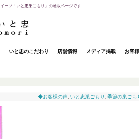
スイーツ「いと忠巣ごもり」の通販ページです
て
いと忠のこだわり
店舗情報
メディア掲載
お客
◆お客様の声
,
いと忠巣ごもり
,
季節の巣ごも