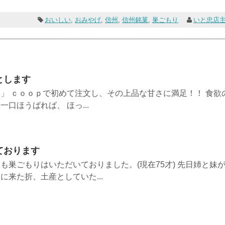
おいしい
,
おみやげ
,
信州
,
信州銘菓
,
巣ごもり
いと忠店
とします
」 ｃｏｏｐで初めて注文し、その上品な甘さに満足！！ 食欲
口ほうばれば、 ほっ...
ております
も巣ごもりはいただいておりました。(現在75才) 先日姉と妹
来た折、土産としていた...