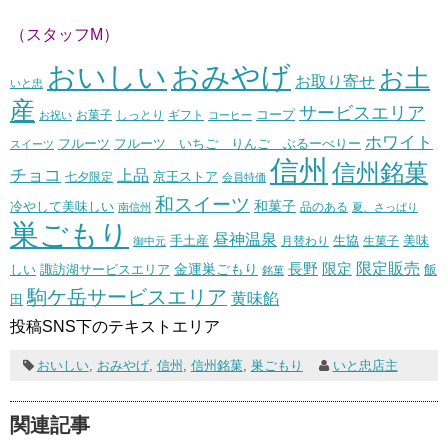
（スタッフM）
おいしい
おみやげ
お土
お取り寄せ
いと忠
産
サービスエリア
コープ
お菓子
しっとり
お祝い
ギフト
コーヒー
ホワイト
フルーツ いちご りんご ぶるーべりー
フルーツ
スイーツ
信州
信州銘菓
チョコ
上品
七夕限定
京王ストア
会員特価
和スイーツ
和菓子
冷やして美味しい
南信州
品のある
夏、さっぱり
巣ごもり
昼神温泉
生協
美味
手土産
月替わり
御中元
生菓子
長野
限定販売
限定
しい
諏訪湖サービスエリア
金運巣ごもり
飯
銘菓
駒ケ岳サービスエリア
黄味餡
田
投稿SNS下のテキストエリア
おいしい
,
おみやげ
,
信州
,
信州銘菓
,
巣ごもり
いと忠店主
関連記事