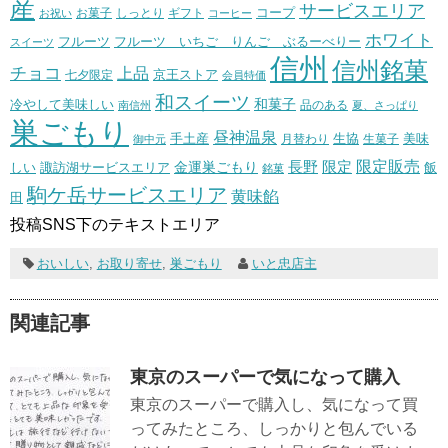
産
サービスエリア
コープ
お菓子
しっとり
お祝い
ギフト
コーヒー
ホワイト
フルーツ いちご りんご ぶるーべりー
フルーツ
スイーツ
信州
信州銘菓
チョコ
上品
七夕限定
京王ストア
会員特価
和スイーツ
和菓子
冷やして美味しい
南信州
品のある
夏、さっぱり
巣ごもり
昼神温泉
生協
美味
手土産
月替わり
御中元
生菓子
長野
限定販売
限定
しい
諏訪湖サービスエリア
金運巣ごもり
飯
銘菓
駒ケ岳サービスエリア
黄味餡
田
投稿SNS下のテキストエリア
おいしい
,
お取り寄せ
,
巣ごもり
いと忠店主
関連記事
東京のスーパーで気になって購入
東京のスーパーで購入し、気になって買
ってみたところ、しっかりと包んでいる