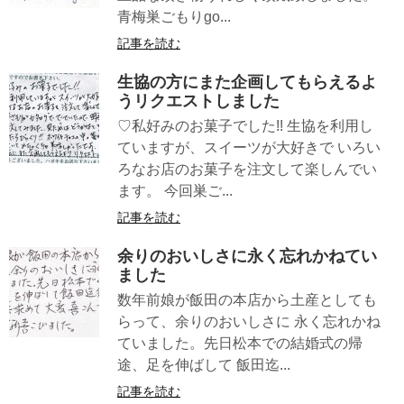
青梅巣ごもりgo...
記事を読む
生協の方にまた企画してもらえるよ
うリクエストしました
♡私好みのお菓子でした!! 生協を利用し
ていますが、スイーツが大好きで いろい
ろなお店のお菓子を注文して楽しんでい
ます。 今回巣ご...
記事を読む
余りのおいしさに永く忘れかねてい
ました
数年前娘が飯田の本店から土産としても
らって、余りのおいしさに 永く忘れかね
ていました。先日松本での結婚式の帰
途、足を伸ばして 飯田迄...
記事を読む