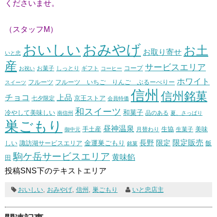
くださいませ。
（スタッフM）
おいしい
おみやげ
お土
お取り寄せ
いと忠
産
サービスエリア
コープ
お菓子
しっとり
お祝い
ギフト
コーヒー
ホワイト
フルーツ いちご りんご ぶるーべりー
フルーツ
スイーツ
信州
信州銘菓
チョコ
上品
七夕限定
京王ストア
会員特価
和スイーツ
和菓子
冷やして美味しい
南信州
品のある
夏、さっぱり
巣ごもり
昼神温泉
生協
美味
手土産
月替わり
御中元
生菓子
長野
限定販売
限定
しい
諏訪湖サービスエリア
金運巣ごもり
飯
銘菓
駒ケ岳サービスエリア
黄味餡
田
投稿SNS下のテキストエリア
おいしい
,
おみやげ
,
信州
,
巣ごもり
いと忠店主