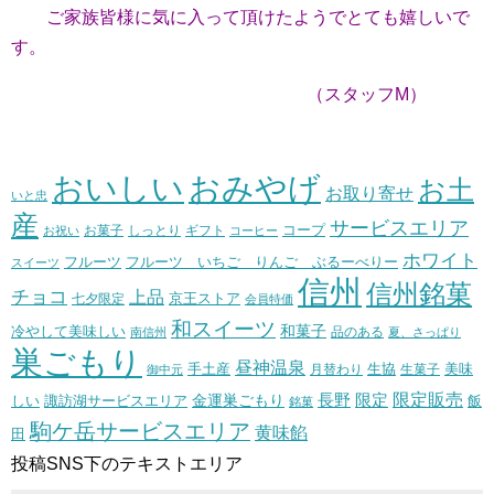
ご家族皆様に気に入って頂けたようでとても嬉しいで
す。
（スタッフM）
おいしい
おみやげ
お土
お取り寄せ
いと忠
産
サービスエリア
コープ
お菓子
しっとり
お祝い
ギフト
コーヒー
ホワイト
フルーツ いちご りんご ぶるーべりー
フルーツ
スイーツ
信州
信州銘菓
チョコ
上品
七夕限定
京王ストア
会員特価
和スイーツ
和菓子
冷やして美味しい
南信州
品のある
夏、さっぱり
巣ごもり
昼神温泉
生協
美味
手土産
月替わり
御中元
生菓子
長野
限定販売
限定
しい
諏訪湖サービスエリア
金運巣ごもり
飯
銘菓
駒ケ岳サービスエリア
黄味餡
田
投稿SNS下のテキストエリア