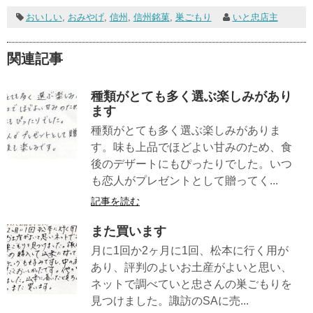
おいしい
,
おみやげ
,
信州
,
信州銘菓
,
巣ごもり
いと忠店主
関連記事
種類がとても多く選ぶ楽しみがあり
ます
種類がとても多く選ぶ楽しみがありま
す。味も上品でほどよい甘みのため、食
後のデザートにもぴったりでした。いつ
も恋人がプレゼントとして贈ってく...
記事を読む
また買います
月に1回か2ヶ月に1回、松本に行く用が
あり、評判のよいお土産がよいと思い、
ネットで調べていと忠さんの巣ごもりを
見つけました。諏訪のSAに売...