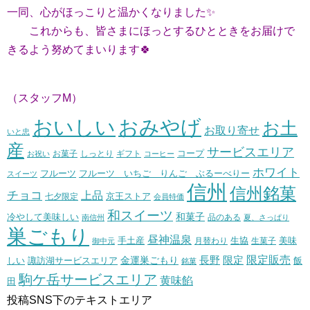
一同、心がほっこりと温かくなりました✨
これからも、皆さまにほっとするひとときをお届けで
きるよう努めてまいります🍀
（スタッフM）
おいしい
おみやげ
お土
お取り寄せ
いと忠
産
サービスエリア
コープ
お菓子
しっとり
お祝い
ギフト
コーヒー
ホワイト
フルーツ いちご りんご ぶるーべりー
フルーツ
スイーツ
信州
信州銘菓
チョコ
上品
七夕限定
京王ストア
会員特価
和スイーツ
和菓子
冷やして美味しい
南信州
品のある
夏、さっぱり
巣ごもり
昼神温泉
生協
美味
手土産
月替わり
御中元
生菓子
長野
限定販売
限定
しい
諏訪湖サービスエリア
金運巣ごもり
飯
銘菓
駒ケ岳サービスエリア
黄味餡
田
投稿SNS下のテキストエリア