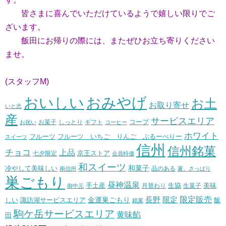
皆さまに喜んでいただけているようで嬉しい限りでご
ざいます。
飯田にお帰りの際には、またぜひお立ち寄りください
ませ。
(スタッフM)
おいしい
おみやげ
お土
お取り寄せ
いと忠
産
サービスエリア
コープ
お菓子
しっとり
お祝い
ギフト
コーヒー
ホワイト
フルーツ いちご りんご ぶるーべりー
フルーツ
スイーツ
信州
信州銘菓
チョコ
上品
七夕限定
京王ストア
会員特価
和スイーツ
和菓子
冷やして美味しい
南信州
品のある
夏、さっぱり
巣ごもり
昼神温泉
生協
美味
手土産
月替わり
御中元
生菓子
長野
限定販売
限定
しい
諏訪湖サービスエリア
金運巣ごもり
飯
銘菓
駒ケ岳サービスエリア
黄味餡
田