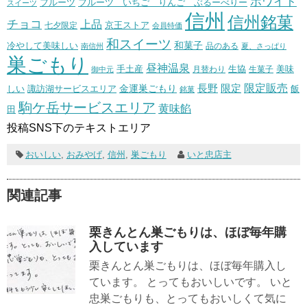
ホワイト
フルーツ いちご りんご ぶるーべりー
フルーツ
スイーツ
信州
信州銘菓
チョコ
上品
七夕限定
京王ストア
会員特価
和スイーツ
和菓子
冷やして美味しい
南信州
品のある
夏、さっぱり
巣ごもり
昼神温泉
生協
美味
手土産
月替わり
御中元
生菓子
長野
限定販売
限定
しい
諏訪湖サービスエリア
金運巣ごもり
飯
銘菓
駒ケ岳サービスエリア
黄味餡
田
投稿SNS下のテキストエリア
おいしい
,
おみやげ
,
信州
,
巣ごもり
いと忠店主
関連記事
栗きんとん巣ごもりは、ほぼ毎年購
入しています
栗きんとん巣ごもりは、ほぼ毎年購入し
ています。 とってもおいしいです。 いと
忠巣ごもりも、とってもおいしくて気に