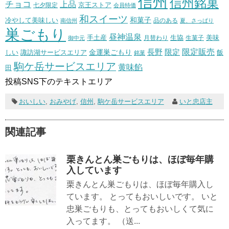
信州
信州銘菓
チョコ
上品
七夕限定
京王ストア
会員特価
和スイーツ
和菓子
冷やして美味しい
南信州
品のある
夏、さっぱり
巣ごもり
昼神温泉
生協
美味
手土産
月替わり
御中元
生菓子
長野
限定販売
限定
しい
諏訪湖サービスエリア
金運巣ごもり
飯
銘菓
駒ケ岳サービスエリア
黄味餡
田
投稿SNS下のテキストエリア
おいしい
,
おみやげ
,
信州
,
駒ケ岳サービスエリア
いと忠店主
関連記事
栗きんとん巣ごもりは、ほぼ毎年購
入しています
栗きんとん巣ごもりは、ほぼ毎年購入し
ています。 とってもおいしいです。 いと
忠巣ごもりも、とってもおいしくて気に
入ってます。 （送...