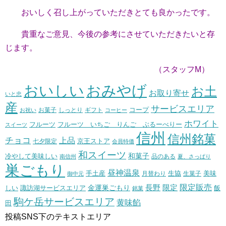
おいしく召し上がっていただきとても良かったです。
貴重なご意見、今後の参考にさせていただきたいと存
じます。
（スタッフM）
おいしい
おみやげ
お土
お取り寄せ
いと忠
産
サービスエリア
コープ
お菓子
しっとり
お祝い
ギフト
コーヒー
ホワイト
フルーツ いちご りんご ぶるーべりー
フルーツ
スイーツ
信州
信州銘菓
チョコ
上品
七夕限定
京王ストア
会員特価
和スイーツ
和菓子
冷やして美味しい
南信州
品のある
夏、さっぱり
巣ごもり
昼神温泉
生協
美味
手土産
月替わり
御中元
生菓子
長野
限定販売
限定
しい
諏訪湖サービスエリア
金運巣ごもり
飯
銘菓
駒ケ岳サービスエリア
黄味餡
田
投稿SNS下のテキストエリア