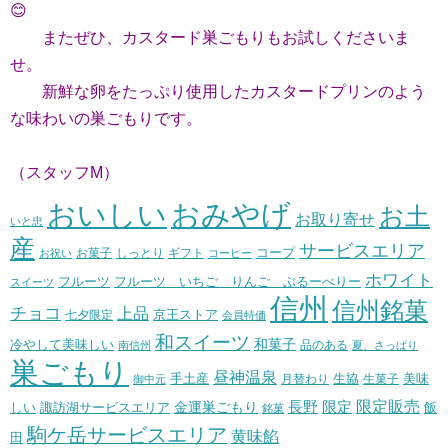
😊
またぜひ、カスタード巣ごもりもお試しくださいま
せ。
新鮮な卵をたっぷり使用したカスタードプリンのよう
な味わいの巣ごもりです。
（スタッフM）
おいしい
おみやげ
お土
お取り寄せ
いと忠
産
サービスエリア
コープ
お菓子
しっとり
お祝い
ギフト
コーヒー
ホワイト
フルーツ いちご りんご ぶるーべりー
フルーツ
スイーツ
信州
信州銘菓
チョコ
上品
七夕限定
京王ストア
会員特価
和スイーツ
和菓子
冷やして美味しい
南信州
品のある
夏、さっぱり
巣ごもり
昼神温泉
生協
美味
手土産
月替わり
御中元
生菓子
長野
限定販売
限定
しい
諏訪湖サービスエリア
金運巣ごもり
飯
銘菓
駒ケ岳サービスエリア
黄味餡
田