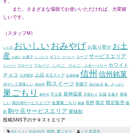
す。
また、さまざまな場面でお使いいただければ、大変嬉
しいです。
（スタッフM）
おいしい
おみやげ
お土
お取り寄せ
いと忠
産
サービスエリア
コープ
お菓子
しっとり
お祝い
ギフト
コーヒー
ホワイト
フルーツ いちご りんご ぶるーべりー
フルーツ
スイーツ
信州
信州銘菓
チョコ
上品
七夕限定
京王ストア
会員特価
和スイーツ
和菓子
冷やして美味しい
南信州
品のある
夏、さっぱり
巣ごもり
昼神温泉
生協
美味
手土産
月替わり
御中元
生菓子
長野
限定販売
限定
しい
諏訪湖サービスエリア
金運巣ごもり
飯
銘菓
駒ケ岳サービスエリア
黄味餡
田
投稿SNS下のテキストエリア
おいしい
,
おみやげ
,
信州
,
巣ごもり
いと忠店主