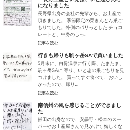
になりました
長野県出身の会社の先輩から、お土産で
頂きました。 季節限定の栗きんとん巣ご
もりでした。外側のパリっとした チョコ
レートと、中身のしっ...
記事を読む
行きも帰りも駒ヶ岳SAで買いました
5月末に、白骨温泉に行く際、たまたま、
駒ヶ岳SAに 寄り、いと忠の巣ごもりを見
つけました。 買ってすぐ食べて、おいし
かったので、帰り...
記事を読む
南信州の風を感じることができまし
た
飯田の出身なので、安曇野・松本のスー
パーやお土産屋さんで見かけて 嬉しくな