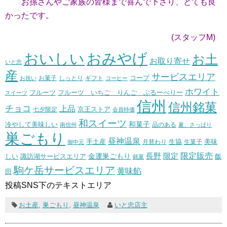
お孫さんやご家族の皆様まで喜んで下さり、とても良
かったです。
(スタッフM)
おいしい
おみやげ
お土
お取り寄せ
いと忠
産
サービスエリア
コープ
お菓子
しっとり
お祝い
ギフト
コーヒー
ホワイト
フルーツ いちご りんご ぶるーべりー
フルーツ
スイーツ
信州
信州銘菓
チョコ
上品
七夕限定
京王ストア
会員特価
和スイーツ
和菓子
冷やして美味しい
南信州
品のある
夏、さっぱり
巣ごもり
昼神温泉
生協
美味
手土産
月替わり
御中元
生菓子
長野
限定販売
限定
しい
諏訪湖サービスエリア
金運巣ごもり
飯
銘菓
駒ケ岳サービスエリア
黄味餡
田
投稿SNS下のテキストエリア
お土産
,
巣ごもり
,
昼神温泉
いと忠店主