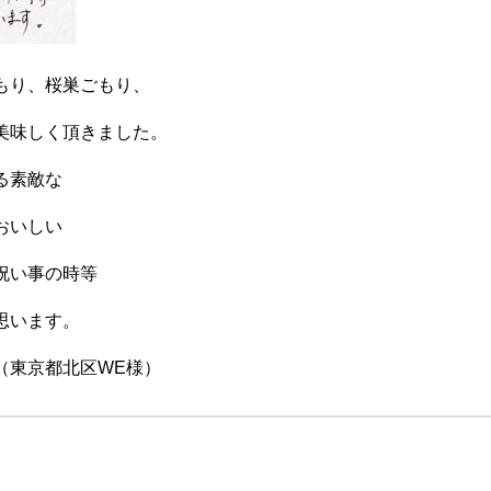
もり、桜巣ごもり、
美味しく頂きました。
る素敵な
おいしい
祝い事の時等
思います。
WE様）
。