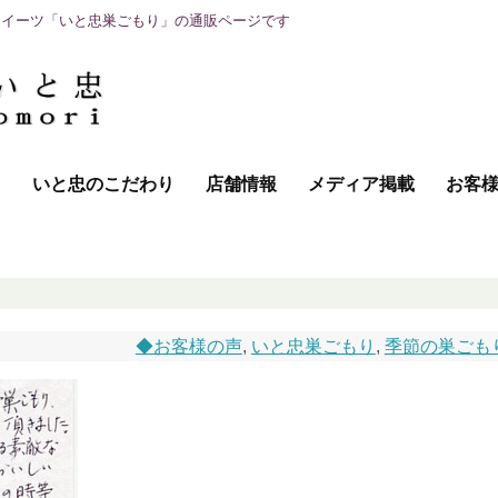
スイーツ「いと忠巣ごもり」の通販ページです
て
いと忠のこだわり
店舗情報
メディア掲載
お客
◆お客様の声
,
いと忠巣ごもり
,
季節の巣ごも