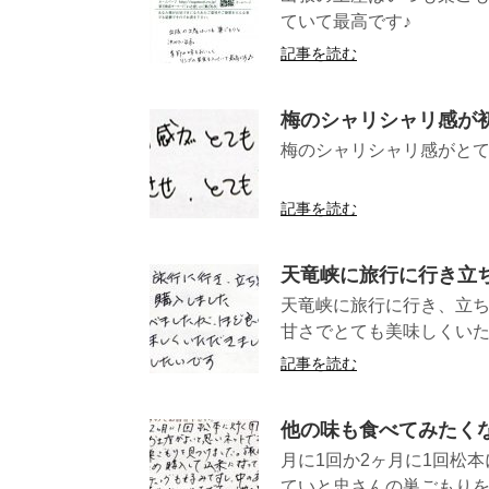
ていて最
記事を読む
梅のシャリシャリ感が
梅のシャリシャリ感がとて
（東京都H
記事を読む
天竜峡に旅行に行き立
天竜峡に旅行に行き、立
甘さでとても美味しくいた
記事を読む
他の味も食べてみたく
月に1回か2ヶ月に1回松
ていと忠さんの巣ごもりを 