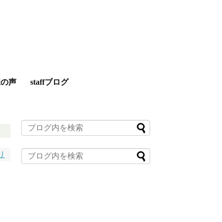
様の声
staffブログ
り