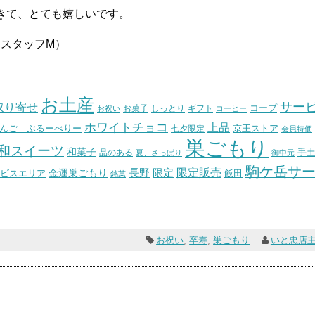
て、とても嬉しいです。
M）
お土産
サー
取り寄せ
コープ
お菓子
しっとり
お祝い
ギフト
コーヒー
ホワイトチョコ
上品
んご ぶるーべりー
七夕限定
京王ストア
会員特価
巣ごもり
和スイーツ
和菓子
手
品のある
夏、さっぱり
御中元
駒ケ岳サ
長野
限定販売
限定
ビスエリア
金運巣ごもり
飯田
銘菓
お祝い
,
卒寿
,
巣ごもり
いと忠店