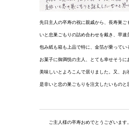
先日主人の卒寿の祝に親戚から、長寿巣ご
いと忠巣ごもりの詰め合わせを戴き、早速
包み紙も箱も上品で特に、金箔が乗ってい
お菓子に御満悦の主人、とても幸せそうに
美味しいとよろこんで居りました。又、お
是非いと忠の巣ごもりを注文したいものと
（東京都北区
ご主人様の卒寿おめでとうございます