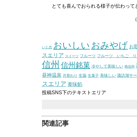
とても喜んでおられる様子が伝わってき
（スタッフ
おいしい
おみやげ
お
いと忠
スエリア
フルーツ いちご り
フルーツ
スイーツ
信州
信州銘菓
冷やして美味しい
南信州
昼神温泉
生協
美味しい
諏訪湖サー
月替わり
生菓子
スエリア
黄味餡
投稿SNS下のテキストエリア
関連記事