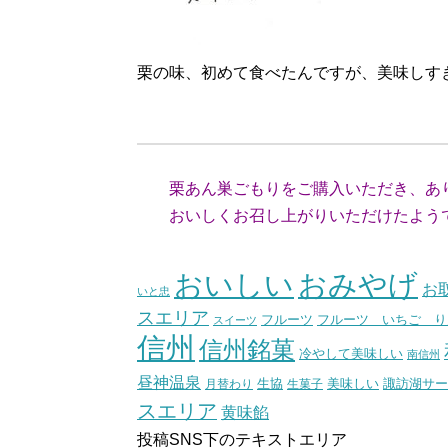
栗の味、初めて食べたんですが、美味しす
（長野県
栗あん巣ごもりをご購入いただき、あ
おいしくお召し上がりいただけたようで
（スタッ
おいしい
おみやげ
お
いと忠
スエリア
フルーツ いちご り
フルーツ
スイーツ
信州
信州銘菓
冷やして美味しい
南信州
昼神温泉
生協
美味しい
諏訪湖サー
月替わり
生菓子
スエリア
黄味餡
投稿SNS下のテキストエリア