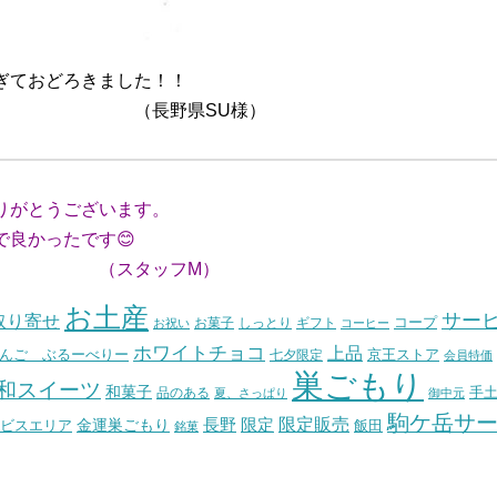
ぎておどろきました！！
SU様）
りがとうございます。
良かったです😊
フM）
お土産
サー
取り寄せ
コープ
お菓子
しっとり
お祝い
ギフト
コーヒー
ホワイトチョコ
上品
んご ぶるーべりー
七夕限定
京王ストア
会員特価
巣ごもり
和スイーツ
和菓子
手
品のある
夏、さっぱり
御中元
駒ケ岳サ
長野
限定販売
限定
ビスエリア
金運巣ごもり
飯田
銘菓