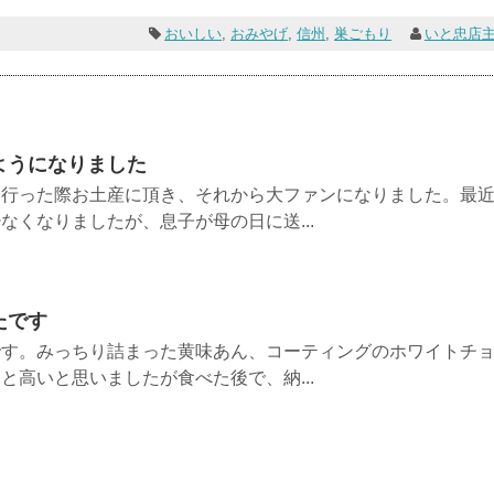
おいしい
,
おみやげ
,
信州
,
巣ごもり
いと忠店
ようになりました
に行った際お土産に頂き、それから大ファンになりました。最
なくなりましたが、息子が母の日に送...
たです
です。みっちり詰まった黄味あん、コーティングのホワイトチ
と高いと思いましたが食べた後で、納...