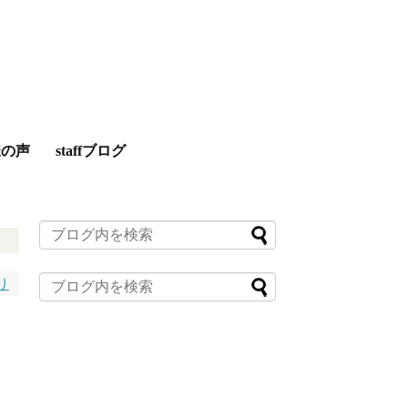
様の声
staffブログ
り