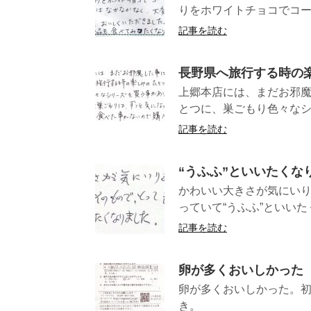
りをホワイトチョコでコー
記事を読む
長野県へ旅行する時の
上郷本店には、まだお邪
とつに、巣ごもり色々なシ
記事を読む
“うふふ”といいたくな
かわいい大きさが気にい
っていて“うふふ”と
記事を読む
卵が多くおいしかった
卵が多くおいしかった。
き。