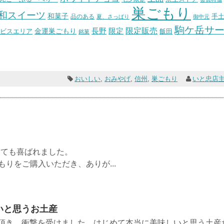
巣ごもり
和スイーツ
和菓子
手
品のある
夏、さっぱり
御中元
駒ケ岳サ
長野
限定販売
限定
ビスエリア
金運巣ごもり
飯田
銘菓
おいしい
,
おみやげ
,
信州
,
巣ごもり
いと忠店
のですが、とても喜ばれました。
りをご購入いただき、ありが...
いと思うお土産
ら頂き、衝撃を受けました。はじめて本当に美味しいと思う土産