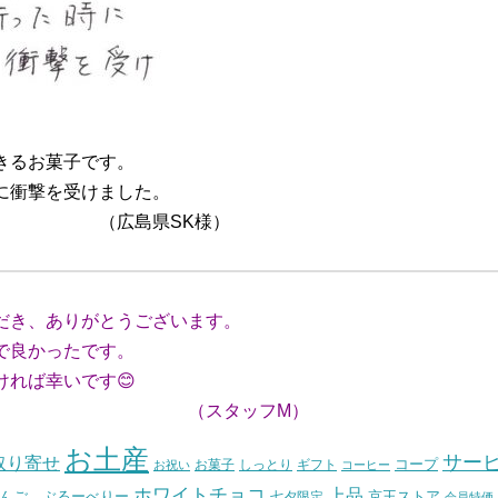
きるお菓子です。
に衝撃を受けました。
SK様）
だき、ありがとうございます。
で良かったです。
れば幸いです😊
ッフM）
お土産
サー
取り寄せ
コープ
お菓子
しっとり
お祝い
ギフト
コーヒー
ホワイトチョコ
上品
んご ぶるーべりー
七夕限定
京王ストア
会員特価