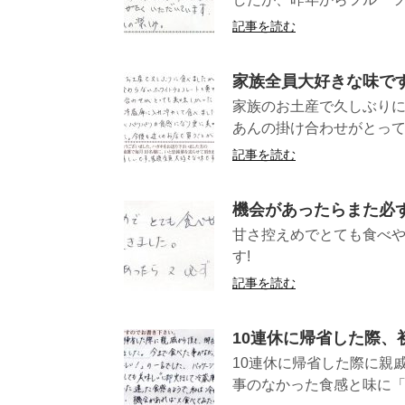
記事を読む
家族全員大好きな味で
家族のお土産で久しぶり
あんの掛け合わせがとって
記事を読む
機会があったらまた必ず
甘さ控えめでとても食べ
す! （愛
記事を読む
10連休に帰省した際、
10連休に帰省した際に親
事のなかった食感と味に「お