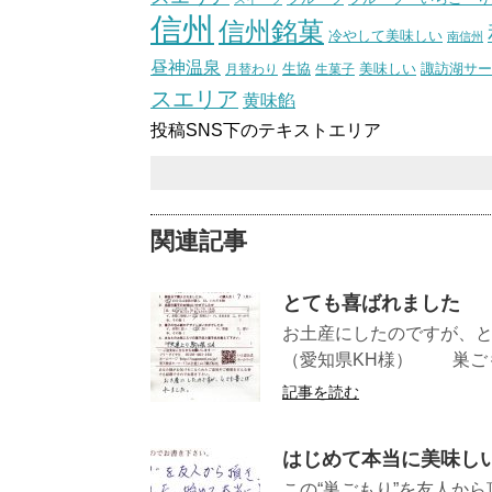
信州
信州銘菓
冷やして美味しい
南信州
昼神温泉
生協
美味しい
諏訪湖サー
月替わり
生菓子
スエリア
黄味餡
投稿SNS下のテキストエリア
関連記事
とても喜ばれました
お土産にした
（愛知県KH様） 巣ごも
記事を読む
はじめて本当に美味し
この“巣ごもり”を友人か