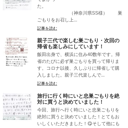
た。
（神奈川県SS様） 巣
ごもりをお召し上...
記事を読む
親子三代で楽しむ巣ごもり・次回の
帰省も楽しみにしています！
飯田出身で、横浜に住み40数年です。帰
省のたびに必ず巣ごもりを買って帰りま
す。コロナ以後、久しぶりに帰省して購
入しました。親子三代楽しんで...
記事を読む
旅行に行く時にいと忠巣ごもりを絶
対に買うと決めていました！
今回、旅行へ行く時にいと忠巣ごもりを
絶対に買うと決めていました！とてもお
いしくいただきました！😋そして他にも