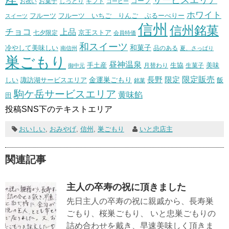
コープ
お菓子
しっとり
お祝い
ギフト
コーヒー
ホワイト
フルーツ いちご りんご ぶるーべりー
フルーツ
スイーツ
信州
信州銘菓
チョコ
上品
七夕限定
京王ストア
会員特価
和スイーツ
和菓子
冷やして美味しい
南信州
品のある
夏、さっぱり
巣ごもり
昼神温泉
生協
美味
手土産
月替わり
御中元
生菓子
長野
限定販売
限定
しい
諏訪湖サービスエリア
金運巣ごもり
飯
銘菓
駒ケ岳サービスエリア
黄味餡
田
投稿SNS下のテキストエリア
おいしい
,
おみやげ
,
信州
,
巣ごもり
いと忠店主
関連記事
主人の卒寿の祝に頂きました
先日主人の卒寿の祝に親戚から、長寿巣
ごもり、桜巣ごもり、 いと忠巣ごもりの
詰め合わせを戴き、早速美味しく頂きま