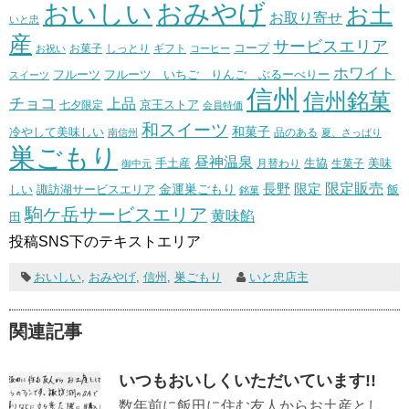
おいしい
おみやげ
お土
お取り寄せ
いと忠
産
サービスエリア
コープ
お菓子
しっとり
お祝い
ギフト
コーヒー
ホワイト
フルーツ いちご りんご ぶるーべりー
フルーツ
スイーツ
信州
信州銘菓
チョコ
上品
七夕限定
京王ストア
会員特価
和スイーツ
和菓子
冷やして美味しい
南信州
品のある
夏、さっぱり
巣ごもり
昼神温泉
生協
美味
手土産
月替わり
御中元
生菓子
長野
限定販売
限定
しい
諏訪湖サービスエリア
金運巣ごもり
飯
銘菓
駒ケ岳サービスエリア
黄味餡
田
投稿SNS下のテキストエリア
おいしい
,
おみやげ
,
信州
,
巣ごもり
いと忠店主
関連記事
いつもおいしくいただいています!!
数年前に飯田に住む友人からお土産とし