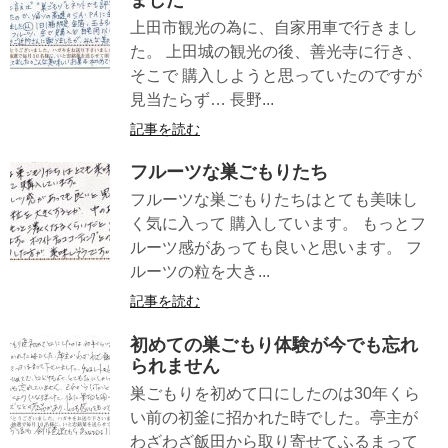
ました
上田市観光の為に、自家用車で行きまし
た。 上田城の観光の後、善光寺に行き、
そこで 購入しようと思っていたのですが
見当たらず… 長野...
記事を読む
フルーツな巣ごもりたち
フルーツな巣ごもりたちはとても美味し
く気に入って 購入しています。 もっとフ
ルーツ感があっても良いと思います。 フ
ルーツの粒を大き...
記事を読む
初めての巣ごもり体験が今でも忘れ
られません
巣ごもりを初めて口にしたのは30年くら
い前の初釜に招かれた時でした。亭主が
わざわざ飯田から取り寄せてふるまって