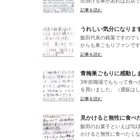
出掛ける事があればお店で
記事を読む
うれしい気分になりま
飯田代表の銘菓ですので 
からも巣ごもりファンです! 
記事を読む
青梅巣ごもりに感動し
3年前職場でもらって食べ
を買いました。（通販はし
記事を読む
見かけると無性に食べ
飯田のお菓子といえば!!
かけると無性に食べたくなり