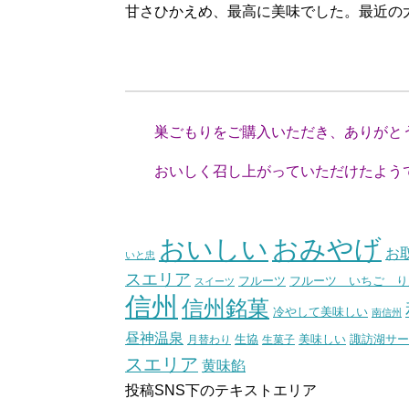
甘さひかえめ、最高に美味でした。最近の
(東京都A
巣ごもりをご購入いただき、ありがと
おいしく召し上がっていただけたようで
(スタッフ
おいしい
おみやげ
お
いと忠
スエリア
フルーツ いちご り
フルーツ
スイーツ
信州
信州銘菓
冷やして美味しい
南信州
昼神温泉
生協
美味しい
諏訪湖サー
月替わり
生菓子
スエリア
黄味餡
投稿SNS下のテキストエリア