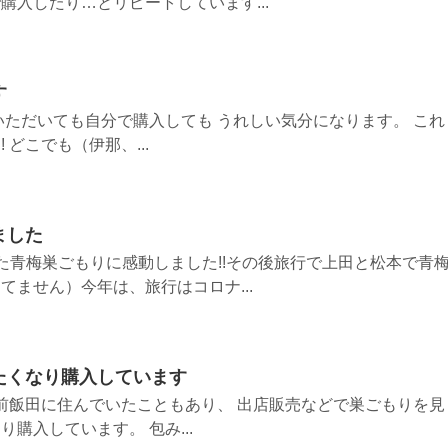
購入したり…とリピートしています...
す
いただいても自分で購入しても うれしい気分になります。 これ
どこでも（伊那、...
ました
た青梅巣ごもりに感動しました!!その後旅行で上田と松本で青
てません）今年は、旅行はコロナ...
たくなり購入しています
以前飯田に住んでいたこともあり、 出店販売などで巣ごもりを見
購入しています。 包み...