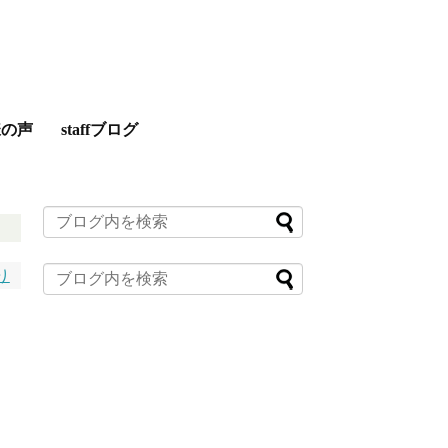
様の声
staffブログ
り