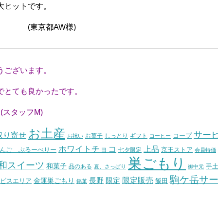
大ヒットです。
W様)
うございます。
とても良かったです。
M)
お土産
サー
取り寄せ
コープ
お菓子
しっとり
お祝い
ギフト
コーヒー
ホワイトチョコ
上品
んご ぶるーべりー
七夕限定
京王ストア
会員特価
巣ごもり
和スイーツ
和菓子
手
品のある
夏、さっぱり
御中元
駒ケ岳サ
長野
限定販売
限定
ビスエリア
金運巣ごもり
飯田
銘菓