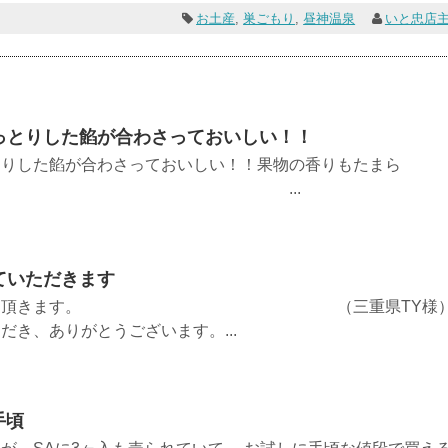
お土産
,
巣ごもり
,
昼神温泉
いと忠店
っとりした餡が合わさっておいしい！！
とりした餡が合わさっておいしい！！果物の香りもたまら
 ...
ていただきます
注文させて頂きます。 （三重県TY様
、ありがとうございます。...
手頃