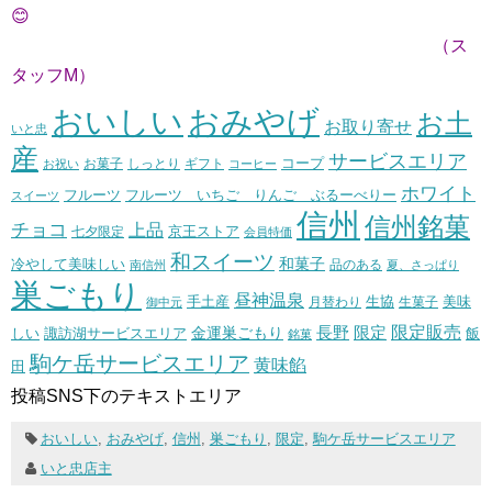
😊
（ス
タッフM）
おいしい
おみやげ
お土
お取り寄せ
いと忠
産
サービスエリア
コープ
お菓子
しっとり
お祝い
ギフト
コーヒー
ホワイト
フルーツ いちご りんご ぶるーべりー
フルーツ
スイーツ
信州
信州銘菓
チョコ
上品
七夕限定
京王ストア
会員特価
和スイーツ
和菓子
冷やして美味しい
南信州
品のある
夏、さっぱり
巣ごもり
昼神温泉
生協
美味
手土産
月替わり
御中元
生菓子
長野
限定販売
限定
しい
諏訪湖サービスエリア
金運巣ごもり
飯
銘菓
駒ケ岳サービスエリア
黄味餡
田
投稿SNS下のテキストエリア
おいしい
,
おみやげ
,
信州
,
巣ごもり
,
限定
,
駒ケ岳サービスエリア
いと忠店主