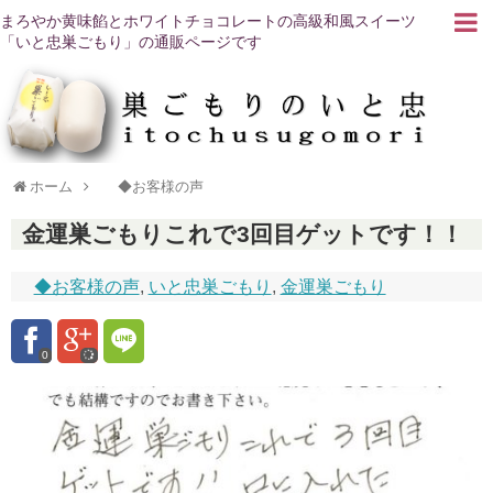
まろやか黄味餡とホワイトチョコレートの高級和風スイーツ
「いと忠巣ごもり」の通販ページです
ホーム
◆お客様の声
金運巣ごもりこれで3回目ゲットです！！
◆お客様の声
,
いと忠巣ごもり
,
金運巣ごもり
0