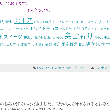
ちしております。
フM）
お土産
サー
取り寄せ
コープ
お菓子
しっとり
お祝い
ギフト
コーヒー
ホワイトチョコ
上品
んご ぶるーべりー
七夕限定
京王ストア
会員特価
巣ごもり
和スイーツ
和菓子
手
品のある
夏、さっぱり
御中元
駒ケ岳サ
長野
限定販売
限定
ビスエリア
金運巣ごもり
飯田
銘菓
おいしい
,
おみやげ
,
信州
,
巣ごもり
いと忠店
人のおみやげでいただきました。長野の人で帰省されるとおみ
お盆の帰省されるのが楽しみでした。...