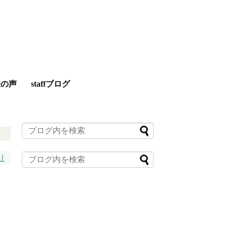
様の声
staffブログ
り