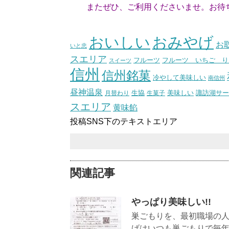
またぜひ、ご利用くださいませ。お待
（スタッ
おいしい
おみやげ
お
いと忠
スエリア
フルーツ いちご り
フルーツ
スイーツ
信州
信州銘菓
冷やして美味しい
南信州
昼神温泉
生協
美味しい
諏訪湖サー
月替わり
生菓子
スエリア
黄味餡
投稿SNS下のテキストエリア
関連記事
やっぱり美味しい!!
巣ごもりを、最初職場の
げはいつも巣ごもりで毎年