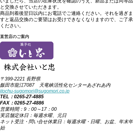
いましたら、当店の在庫状況を確認のうえ、新品または同等品
と交換させていただきます。
商品到着後翌日以内にお電話でご連絡ください。それを過ぎま
すと返品交換のご要望はお受けできなくなりますので、ご了承
ください。
直営店のご案内
〒399-2221 長野県
飯田市龍江7087 天竜峡活性化センターあざれあ内
itochu-sugomori@sugomori.co.jp
TEL：0265-27-4885
FAX：0265-27-4886
営業時間：9：00～17：00
実店舗定休日：毎週水曜、元日
ネット受注・問い合せ休業日：毎週水曜・日曜、お盆、年末年
始