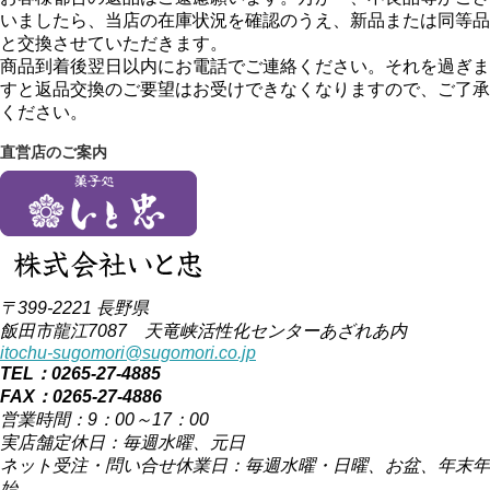
いましたら、当店の在庫状況を確認のうえ、新品または同等品
と交換させていただきます。
商品到着後翌日以内にお電話でご連絡ください。それを過ぎま
すと返品交換のご要望はお受けできなくなりますので、ご了承
ください。
直営店のご案内
〒399-2221 長野県
飯田市龍江7087 天竜峡活性化センターあざれあ内
itochu-sugomori@sugomori.co.jp
TEL：0265-27-4885
FAX：0265-27-4886
営業時間：9：00～17：00
実店舗定休日：毎週水曜、元日
ネット受注・問い合せ休業日：毎週水曜・日曜、お盆、年末年
始