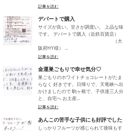
記事を読む
デパートで購入
サイズが良い。甘さが調度い。 上品な味
です。 デパートで購入（近鉄百貨店）
（大
阪府HY様） ...
記事を読む
金運巣ごもりで幸せ気分♡
巣ごもりのホワイトチョコレートがたま
らなく 好きです。日帰りで、天竜峡へ出
かけましたので 駒ヶ根で、子供達三人分
と、自宅へ お土産...
記事を読む
あんこの苦手な子供にも好評でした
しっかりフルーツが感じられて後味もす