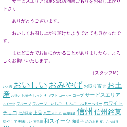
サービスエリア限定の諏訪湖巣ごもりをお召し上がり
下さり
ありがとうございます。
おいしくお召し上がり頂けたようでとても良かったで
す。
またどこかでお目にかかることがありましたら、よろ
しくお願いいたします。
（スタッフM）
おいしい
おみやげ
お土
お取り寄せ
いと忠
産
サービスエリア
コープ
お菓子
しっとり
お祝い
ギフト
コーヒー
ホワイト
フルーツ いちご りんご ぶるーべりー
フルーツ
スイーツ
信州
信州銘菓
チョコ
上品
七夕限定
京王ストア
会員特価
和スイーツ
和菓子
冷やして美味しい
南信州
品のある
夏、さっぱり