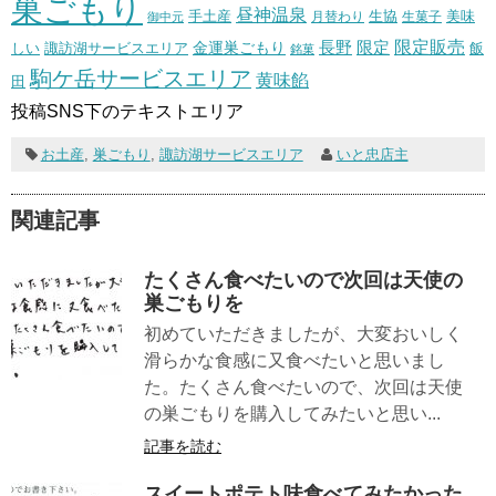
巣ごもり
昼神温泉
生協
美味
手土産
月替わり
御中元
生菓子
長野
限定販売
限定
しい
諏訪湖サービスエリア
金運巣ごもり
飯
銘菓
駒ケ岳サービスエリア
黄味餡
田
投稿SNS下のテキストエリア
お土産
,
巣ごもり
,
諏訪湖サービスエリア
いと忠店主
関連記事
たくさん食べたいので次回は天使の
巣ごもりを
初めていただきましたが、大変おいしく
滑らかな食感に又食べたいと思いまし
た。たくさん食べたいので、次回は天使
の巣ごもりを購入してみたいと思い...
記事を読む
スイートポテト味食べてみたかった