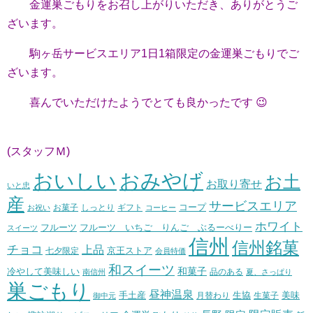
金運巣ごもりをお召し上がりいただき、ありがとうご
ざいます。
駒ヶ岳サービスエリア1日1箱限定の金運巣ごもりでご
ざいます。
喜んでいただけたようでとても良かったです 😉
(スタッフＭ)
おいしい
おみやげ
お土
お取り寄せ
いと忠
産
サービスエリア
コープ
お菓子
しっとり
お祝い
ギフト
コーヒー
ホワイト
フルーツ いちご りんご ぶるーべりー
フルーツ
スイーツ
信州
信州銘菓
チョコ
上品
七夕限定
京王ストア
会員特価
和スイーツ
和菓子
冷やして美味しい
南信州
品のある
夏、さっぱり
巣ごもり
昼神温泉
生協
美味
手土産
月替わり
御中元
生菓子