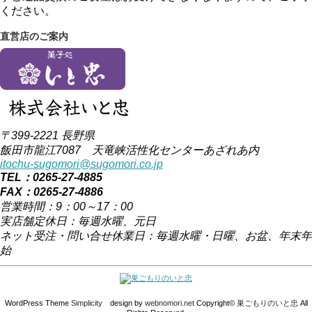
ください。
直営店のご案内
〒399-2221 長野県
飯田市龍江7087 天竜峡活性化センターあざれあ内
itochu-sugomori@sugomori.co.jp
TEL：0265-27-4885
FAX：0265-27-4886
営業時間：9：00～17：00
実店舗定休日：毎週水曜、元日
ネット受注・問い合せ休業日：毎週水曜・日曜、お盆、年末年
始
WordPress Theme
Simplicity
design by
webnomori.net
Copyright©
巣ごもりのいと忠
All