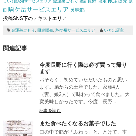
長野
限定販売
限定
しい
諏訪湖サービスエリア
金運巣ごもり
飯
銘菓
駒ケ岳サービスエリア
黄味餡
田
投稿SNS下のテキストエリア
金運巣ごもり
,
限定販売
,
駒ケ岳サービスエリア
いと忠店主
関連記事
今度長野に行く際は必ず買って帰り
ます
おそらく、初めていただいたものと思い
ます。弟からの土産でした。家族4人
（妻、娘2人）で味わって食べました。大
変美味しかったです。今度、長野...
記事を読む
また食べたくなるお菓子でした
口の中で餡が「ふわっ」と、とけて、本