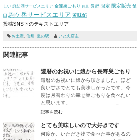
長野
限定販売
限定
しい
諏訪湖サービスエリア
金運巣ごもり
飯
銘菓
駒ケ岳サービスエリア
黄味餡
田
投稿SNS下のテキストエリア
お土産
,
信州
,
道の駅
いと忠店主
関連記事
還暦のお祝いに娘から長寿巣ごもり
還暦のお祝いに娘から頂きました。ほど
良い甘さでとても美味しかったです。今
度は月替わりの幸せ巣ごもりを食べたい
と思います。 ...
記事を読む
とても美味しいので大好きです
何度か、いただき物で食べた事があるの