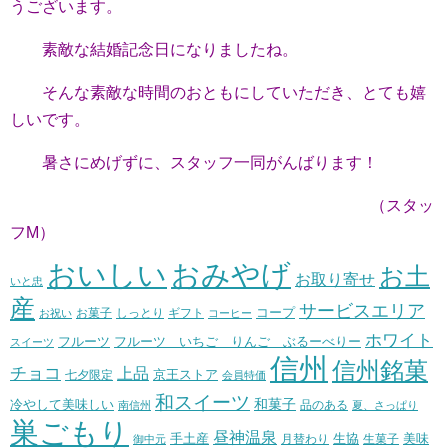
うございます。
素敵な結婚記念日になりましたね。
そんな素敵な時間のおともにしていただき、とても嬉
しいです。
暑さにめげずに、スタッフ一同がんばります！
（スタッ
フM）
おいしい
おみやげ
お土
お取り寄せ
いと忠
産
サービスエリア
コープ
お菓子
しっとり
お祝い
ギフト
コーヒー
ホワイト
フルーツ いちご りんご ぶるーべりー
フルーツ
スイーツ
信州
信州銘菓
チョコ
上品
七夕限定
京王ストア
会員特価
和スイーツ
和菓子
冷やして美味しい
南信州
品のある
夏、さっぱり
巣ごもり
昼神温泉
生協
美味
手土産
月替わり
御中元
生菓子