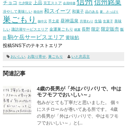
信州
信州銘菓
チョコ
上品
七夕限定
京王ストア
会員特価
和スイーツ
和菓子
冷やして美味しい
南信州
品のある
夏、さっぱり
巣ごもり
昼神温泉
生協
美味
手土産
月替わり
御中元
生菓子
長野
限定販売
限定
しい
諏訪湖サービスエリア
金運巣ごもり
飯
銘菓
駒ケ岳サービスエリア
黄味餡
田
投稿SNS下のテキストエリア
おいしい
,
お取り寄せ
,
巣ごもり
いと忠店主
関連記事
4歳の長男が「外はパリパリで、中は
モフモフでおいしい～」
包みがとても丁寧だと思いました。 個々
にスチロールが巻いてある所です。 4歳
の長男が「外はパリパリで、中はモフモ
フでおいしい～」と(...