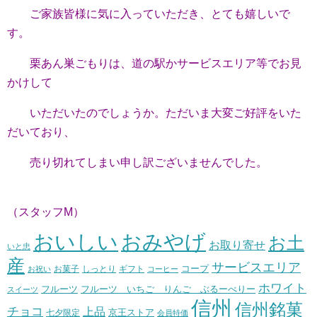
ご家族皆様に気に入っていただき、とても嬉しいで
す。
栗あん巣ごもりは、道の駅かサービスエリア等でお見
かけして
いただいたのでしょうか。ただいま大変ご好評をいた
だいており、
売り切れてしまい申し訳ございませんでした。
（スタッフM）
おいしい
おみやげ
お土
お取り寄せ
いと忠
産
サービスエリア
コープ
お菓子
しっとり
お祝い
ギフト
コーヒー
ホワイト
フルーツ いちご りんご ぶるーべりー
フルーツ
スイーツ
信州
信州銘菓
チョコ
上品
七夕限定
京王ストア
会員特価