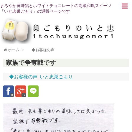
まろやか黄味餡とホワイトチョコレートの高級和風スイーツ
「いと忠巣ごもり」の通販ページです
ホーム
◆お客様の声
家族で争奪戦です
◆お客様の声
,
いと忠巣ごもり
0