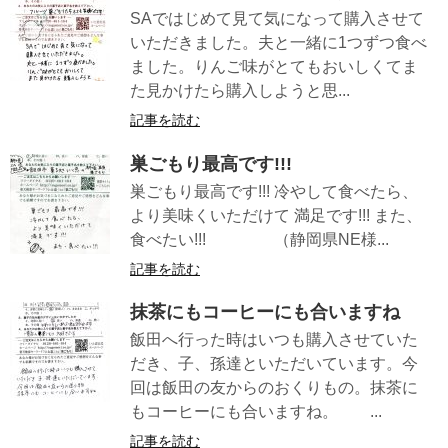
SAではじめて見て気になって購入させて
いただきました。夫と一緒に1つずつ食べ
ました。りんご味がとてもおいしくてま
た見かけたら購入しようと思...
記事を読む
巣ごもり最高です!!!
巣ごもり最高です!!! 冷やして食べたら、
より美味くいただけて 満足です!!! また、
食べたい!!! （静岡県NE様...
記事を読む
抹茶にもコーヒーにも合いますね
飯田へ行った時はいつも購入させていた
だき、子、孫達といただいています。今
回は飯田の友からのおくりもの。抹茶に
もコーヒーにも合いますね。 ...
記事を読む