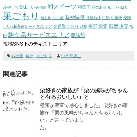
和スイーツ
和菓子
冷やして美味しい
南信州
品のある
夏、さっぱり
巣ごもり
昼神温泉
生協
美味
手土産
月替わり
御中元
生菓子
長野
限定販売
限定
しい
諏訪湖サービスエリア
金運巣ごもり
飯
銘菓
駒ケ岳サービスエリア
黄味餡
田
投稿SNS下のテキストエリア
お土産
,
信州
,
巣ごもり
いと忠店主
関連記事
栗好きの家族が「栗の風味がちゃん
と有るおいしい」と
種類が豊富で感心しました。栗好きの家
族が「栗の風味がちゃんと有るおいし
い」と言っていまし
た。
...