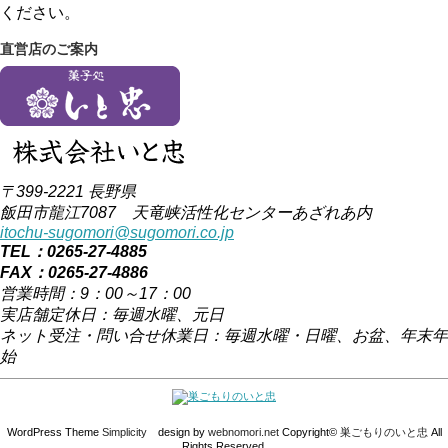
ください。
直営店のご案内
〒399-2221 長野県
飯田市龍江7087 天竜峡活性化センターあざれあ内
itochu-sugomori@sugomori.co.jp
TEL：0265-27-4885
FAX：0265-27-4886
営業時間：9：00～17：00
実店舗定休日：毎週水曜、元日
ネット受注・問い合せ休業日：毎週水曜・日曜、お盆、年末年
始
WordPress Theme
Simplicity
design by
webnomori.net
Copyright©
巣ごもりのいと忠
All
Rights Reserved.