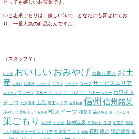
とっても嬉しいお言葉です。
いと忠巣ごもりは、優しい味で、どなたにも喜ばれてお
り、一番人気の商品なんですよ。
（スタッフＹ）
おいしい
おみやげ
お土
お取り寄せ
いと忠
産
サービスエリア
コープ
お菓子
しっとり
お祝い
ギフト
コーヒー
ホワイト
フルーツ いちご りんご ぶるーべりー
フルーツ
スイーツ
信州
信州銘菓
チョコ
上品
七夕限定
京王ストア
会員特価
和スイーツ
和菓子
冷やして美味しい
南信州
品のある
夏、さっぱり
巣ごもり
昼神温泉
生協
美味
手土産
月替わり
御中元
生菓子
長野
限定販売
限定
しい
諏訪湖サービスエリア
金運巣ごもり
飯
銘菓