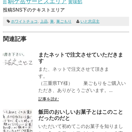
駒ケ岳サービスエリア
黄味餡
田
投稿SNS下のテキストエリア
ホワイトチョコ
,
上品
,
巣
,
巣ごもり
いと忠店主
関連記事
またネットで注文させていただきま
す
また、ネットで注文させて頂きま
す。
（三重県TY様） 巣ごもりをご購入い
ただき、ありがとうございます。...
記事を読む
飯田のおいしいお菓子とはこのこと
だったのだと
いただいて初めてこのお菓子を知りまし