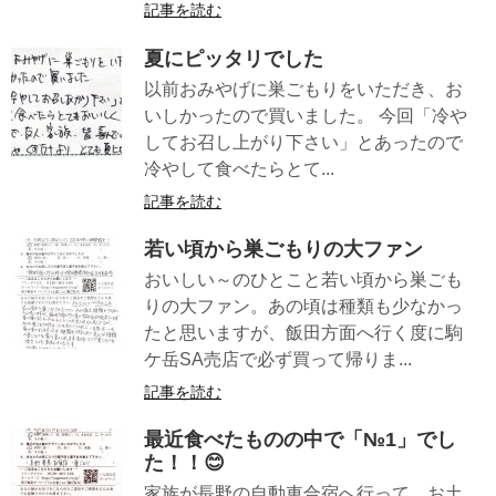
記事を読む
夏にピッタリでした
以前おみやげに巣ごもりをいただき、お
いしかったので買いました。 今回「冷や
してお召し上がり下さい」とあったので
冷やして食べたらとて...
記事を読む
若い頃から巣ごもりの大ファン
おいしい～のひとこと若い頃から巣ごも
りの大ファン。あの頃は種類も少なかっ
たと思いますが、飯田方面へ行く度に駒
ケ岳SA売店で必ず買って帰りま...
記事を読む
最近食べたものの中で「№1」でし
た！！😊
家族が長野の自動車合宿へ行って、お土