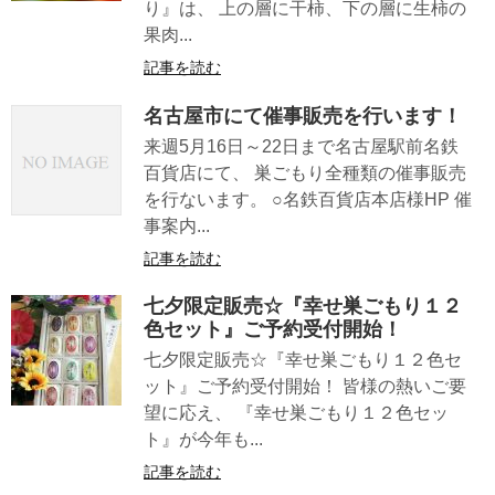
り』は、 上の層に干柿、下の層に生柿の
果肉...
記事を読む
名古屋市にて催事販売を行います！
来週5月16日～22日まで名古屋駅前名鉄
百貨店にて、 巣ごもり全種類の催事販売
を行ないます。 ○名鉄百貨店本店様HP 催
事案内...
記事を読む
七夕限定販売☆『幸せ巣ごもり１２
色セット』ご予約受付開始！
七夕限定販売☆『幸せ巣ごもり１２色セ
ット』ご予約受付開始！ 皆様の熱いご要
望に応え、 『幸せ巣ごもり１２色セッ
ト』が今年も...
記事を読む