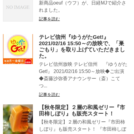
新商品oeuf（ウフ）が、日経MJで紹介さ
れました。
記事を読む
テレビ信州『ゆうがたGet!』
2021/02/16 15:50～の放映で、「巣
ごもり」を取り上げていただきまし
た。
テレビ信州放映 テレビ信州 『ゆうがた
Get!』 2021/02/16 15:50～放映◆ご出演
◆斎藤沙弥香アナウンサー（斎）こて
つ...
記事を読む
【秋冬限定】２層の和風ゼリー『市
田柿しぼり』も販売スタート！
【秋冬限定】２層の和風ゼリー『市田柿
しぼり』も販売スタート！ 『市田柿しぼ