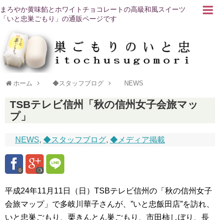
まろやか黄味餡とホワイトチョコレートの高級和風スイーツ
「いと忠巣ごもり」の通販ページです
ホーム
◆スタッフブログ
NEWS
TSBテレビ信州「秋の信州女子会旅マッ
プ」
NEWS
,
◆スタッフブログ
,
◆メディア掲載
0
平成24年11月11日（日）TSBテレビ信州の「秋の信州女子
会旅マップ」で多岐川華子さんが、”いと忠飯田店”を訪れ、
いと忠巣ごもり、栗きんとん巣ごもり、市田柿しぼり、長