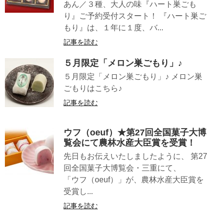
あん／３種、大人の味『ハート巣ごも
り』ご予約受付スタート！ 『ハート巣ご
もり』は、１年に１度、バ...
記事を読む
５月限定「メロン巣ごもり」♪
５月限定「メロン巣ごもり」♪ メロン巣
ごもりはこちら♪
記事を読む
ウフ（oeuf）★第27回全国菓子大博
覧会にて農林水産大臣賞を受賞！
先日もお伝えいたしましたように、 第27
回全国菓子大博覧会・三重にて、
「ウフ（oeuf）」が、農林水産大臣賞を
受賞し...
記事を読む