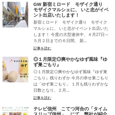
GW 新宿ミロード モザイク通り
モザイクマルシェに、 いと忠がイベ
ント出店いたします！
新宿ミロード モザイク通り モザイク
マルシェに、 いと忠がイベント出店いた
します！ 今度の大型連休中、４月27日～
５月２日までの６日間、 新...
記事を読む
◎１月限定◎爽やかなゆず風味『ゆ
ず巣ごもり』
◎１月限定◎爽やかなゆず風味『ゆず巣
ごもり』残りわずか 今月の幸せ巣ごもり
は「ゆず巣ごもり」 １月も残りわずかな
日数となり、２月...
記事を読む
テレビ信州 こてつ河合の「タイム
スリップ信州」 にて、弊社が紹介