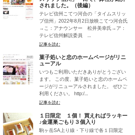
されました。（後編）
テレビ信州こてつ河合の「タイムスリッ
プ信州」2022年8月2日放映こてつ河合氏
→こ：アナウンサー 松井美幸氏→ア：
テレビ信州解説委員 ...
記事を読む
菓子処いと忠のホームページがリニ
ューアル
いつもご利用いただきありがとうござい
ます。 この度、菓子処いと忠のホームペ
ージがリニューアルされました。 ぜひご
利用ください。 http:/...
記事を読む
１日限定 １個！ 買えればラッキー
♪金運巣ごもり３個入り
駒ヶ岳SA上り線・下り線で各１日限定