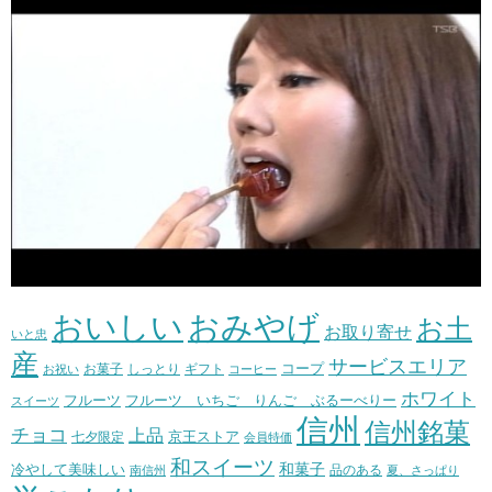
おいしい
おみやげ
お土
お取り寄せ
いと忠
産
サービスエリア
コープ
お菓子
しっとり
お祝い
ギフト
コーヒー
ホワイト
フルーツ いちご りんご ぶるーべりー
フルーツ
スイーツ
信州
信州銘菓
チョコ
上品
七夕限定
京王ストア
会員特価
和スイーツ
和菓子
冷やして美味しい
南信州
品のある
夏、さっぱり