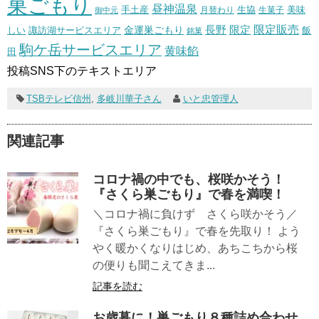
巣ごもり
昼神温泉
生協
美味
手土産
月替わり
御中元
生菓子
長野
限定販売
限定
しい
諏訪湖サービスエリア
金運巣ごもり
飯
銘菓
駒ケ岳サービスエリア
黄味餡
田
投稿SNS下のテキストエリア
TSBテレビ信州
,
多岐川華子さん
いと忠管理人
関連記事
コロナ禍の中でも、桜咲かそう！
『さくら巣ごもり』で春を満喫！
＼コロナ禍に負けず さくら咲かそう／
『さくら巣ごもり』で春を先取り！ よう
やく暖かくなりはじめ、あちこちから桜
の便りも聞こえてきま...
記事を読む
お歳暮に！巣ごもり８種詰め合わせ