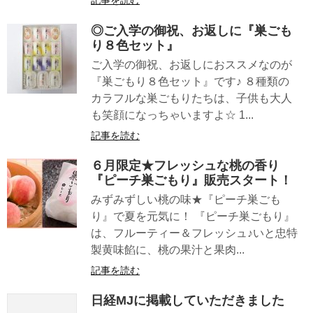
記事を読む
◎ご入学の御祝、お返しに『巣ごも
り８色セット』
ご入学の御祝、お返しにおススメなのが
『巣ごもり８色セット』です♪ ８種類の
カラフルな巣ごもりたちは、子供も大人
も笑顔になっちゃいますよ☆ 1...
記事を読む
６月限定★フレッシュな桃の香り
『ピーチ巣ごもり』販売スタート！
みずみずしい桃の味★『ピーチ巣ごも
り』で夏を元気に！ 『ピーチ巣ごもり』
は、フルーティー＆フレッシュ♪いと忠特
製黄味餡に、桃の果汁と果肉...
記事を読む
日経MJに掲載していただきました