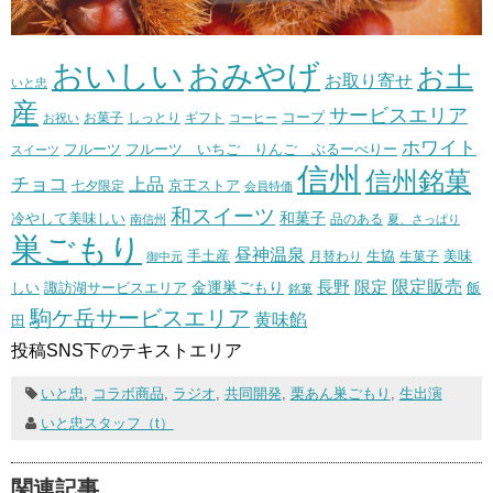
おいしい
おみやげ
お土
お取り寄せ
いと忠
産
サービスエリア
コープ
お菓子
しっとり
お祝い
ギフト
コーヒー
ホワイト
フルーツ いちご りんご ぶるーべりー
フルーツ
スイーツ
信州
信州銘菓
チョコ
上品
七夕限定
京王ストア
会員特価
和スイーツ
和菓子
冷やして美味しい
南信州
品のある
夏、さっぱり
巣ごもり
昼神温泉
生協
美味
手土産
月替わり
御中元
生菓子
長野
限定販売
限定
しい
諏訪湖サービスエリア
金運巣ごもり
飯
銘菓
駒ケ岳サービスエリア
黄味餡
田
投稿SNS下のテキストエリア
いと忠
,
コラボ商品
,
ラジオ
,
共同開発
,
栗あん巣ごもり
,
生出演
いと忠スタッフ（t）
関連記事