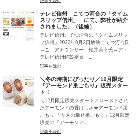
記事を読む
テレビ信州 こてつ河合の「タイム
スリップ信州」 にて、弊社が紹介
されました。（後編）
テレビ信州こてつ河合の「タイムスリッ
プ信州」2022年8月2日放映こてつ河合氏
→こ：アナウンサー 松井美幸氏→ア：
テレビ信州解説委員 ...
記事を読む
＼冬の時期にぴったり／12月限定
『アーモンド巣ごもり』販売スター
ト！
＼12月限定販売スタート／ローストされ
たアーモンドの香ばしさ★アーモンド巣
ごもり 「今月の幸せ巣ごもり」12月限定
販売の『アーモンド...
記事を読む