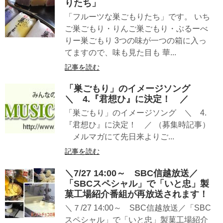
りたち」
「フルーツな巣ごもりたち」です。 いち
ご巣ごもり・りんご巣ごもり・ぶるーべ
りー巣ごもり 3つの味が一つの箱に入っ
てますので、味も見た目も 華...
記事を読む
「巣ごもり」のイメージソング
＼ 4.『君想ひ』に決定！ ／
「巣ごもり」のイメージソング ＼ 4.
『君想ひ』に決定！ ／ （募集時記事）
メルマガにて先日来よりご...
記事を読む
＼7/27 14:00～ SBC信越放送／
「SBCスペシャル」で「いと忠」製
菓工場紹介番組が再放送されます！
＼７/27 14:00～ SBC信越放送／「SBC
スペシャル」で「いと忠」製菓工場紹介