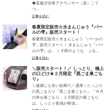
◆斎藤沙弥香アナウンサー（斎）こて
つ...
記事を読む
春夏限定販売☆水まんじゅう『パー
ルの雫』販売スタート！
春夏限定販売☆水まんじゅう『パールの
雫』販売スタート！ 水まんじゅう『パー
ルの雫』は、 くず餅のような、ぷる...
記事を読む
＼販売スタート！／ しっとり、極上
の口どけ★２月限定『黒ごま巣ごも
り』
＼健康にも良い効果!?／ 濃厚！たっぷり
の黒ごま入り『黒ごま巣ごもり』 「今月
の幸せ巣ごもり」２月限定の巣ごもり
は、しっとり食感が根強...