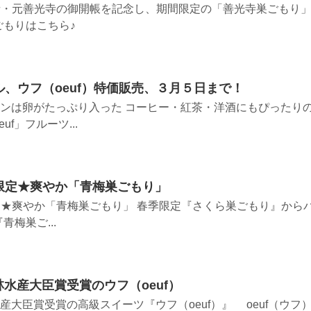
寺・元善光寺の御開帳を記念し、期間限定の「善光寺巣ごもり
ごもりはこちら♪
、ウフ（oeuf）特価販売、３月５日まで！
ジョンは卵がたっぷり入った コーヒー・紅茶・洋酒にもぴったり
f」フルーツ...
限定★爽やか「青梅巣ごもり」
★爽やか「青梅巣ごもり」 春季限定『さくら巣ごもり』から
梅巣ご...
林水産大臣賞受賞のウフ（oeuf）
水産大臣賞受賞の高級スイーツ『ウフ（oeuf）』 oeuf（ウフ