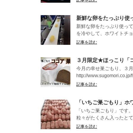
新鮮な卵をたっぷり使
新鮮な卵をたっぷり使って
を冷やして、ホワイトチョ
記事を読む
３月限定★ほっこり「
今月の幸せ巣ごもり、３
http://www.sugomori.co.jp/f
記事を読む
「いちご巣ごもり」ホ
「いちご巣ごもり」です。
粒々がたくさん入ったとても
記事を読む