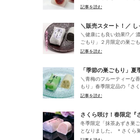
記事を読む
＼販売スタート！／ 
＼健康にも良い効果!?／
ごもり」２月限定の巣ごもり
記事を読む
「季節の巣ごもり」夏
＼青梅のフルーティーな香
もり」春季限定品の『さくら
記事を読む
さくら咲け！春限定『
冬季限定「抹茶あずき巣ご
となりました。 ＊さくら巣
記事を読む