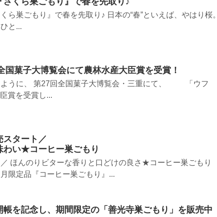
『さくら巣ごもり』で春を先取り♪
くら巣ごもり』で春を先取り♪ 日本の“春”といえば、やはり桜
と...
7回全国菓子大博覧会にて農林水産大臣賞を受賞！
たように、 第27回全国菓子大博覧会・三重にて、 「ウフ
臣賞を受賞し...
売スタート／
味わい★コーヒー巣ごもり
／ ほんのりビターな香りと口どけの良さ★コーヒー巣ごもり
月限定品『コーヒー巣ごもり』...
開帳を記念し、期間限定の「善光寺巣ごもり」を販売中