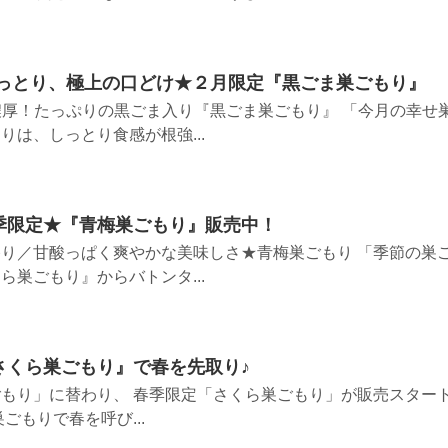
しっとり、極上の口どけ★２月限定『黒ごま巣ごもり』
 濃厚！たっぷりの黒ごま入り『黒ごま巣ごもり』 「今月の幸せ
は、しっとり食感が根強...
季限定★『青梅巣ごもり』販売中！
り／甘酸っぱく爽やかな美味しさ★青梅巣ごもり 「季節の巣
巣ごもり』からバトンタ...
さくら巣ごもり』で春を先取り♪
もり」に替わり、 春季限定「さくら巣ごもり」が販売スター
ごもりで春を呼び...