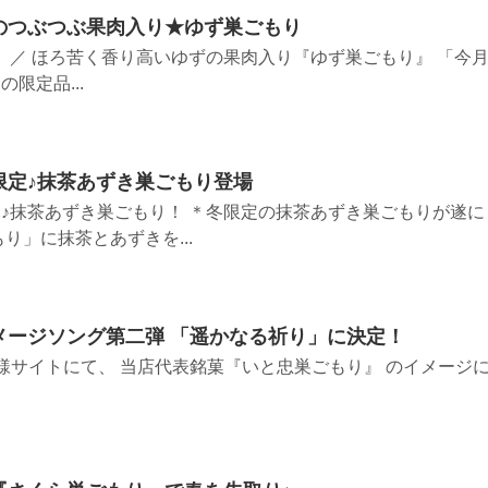
のつぶつぶ果肉入り★ゆず巣ごもり
 ／ ほろ苦く香り高いゆずの果肉入り『ゆず巣ごもり』 「今
限定品...
限定♪抹茶あずき巣ごもり登場
♪抹茶あずき巣ごもり！ ＊冬限定の抹茶あずき巣ごもりが遂に
り」に抹茶とあずきを...
メージソング第二弾 「遥かなる祈り」に決定！
p様サイトにて、 当店代表銘菓『いと忠巣ごもり』 のイメージ
.