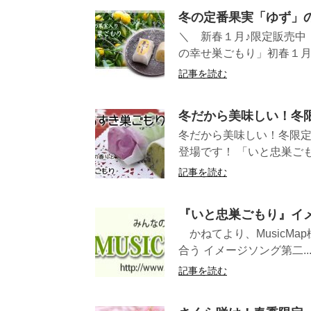
冬の定番果実「ゆず」
＼ 新春１月♪限定販売中
の幸せ巣ごもり」初春１月の
記事を読む
冬だから美味しい！冬
冬だから美味しい！冬限定
登場です！ 「いと忠巣ごも
記事を読む
『いと忠巣ごもり』イ
かねてより、MusicMa
合う イメージソング第二..
記事を読む