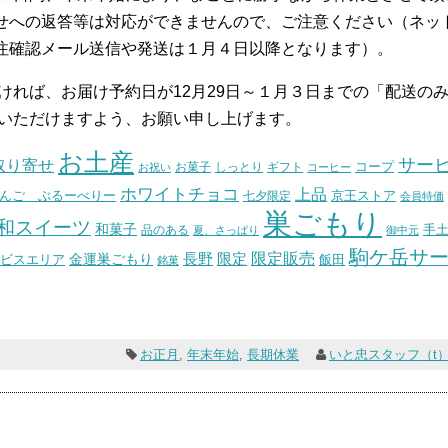
せへの返答等は対応ができませんので、ご注意ください（ネッ
注確認メール送信や発送は１月４日以降となります）。
ければ、お届け予約日が12月29日～１月３日までの「配送の
をいただけますよう、お願い申し上げます。
お土産
サー
取り寄せ
コープ
お菓子
しっとり
お祝い
ギフト
コーヒー
ホワイトチョコ
上品
んご ぶるーべりー
七夕限定
京王ストア
会員特価
巣ごもり
和スイーツ
和菓子
手
品のある
夏、さっぱり
御中元
駒ケ岳サ
長野
限定販売
限定
ビスエリア
金運巣ごもり
飯田
銘菓
お正月
,
年末年始
,
長期休業
いと忠スタッフ（t