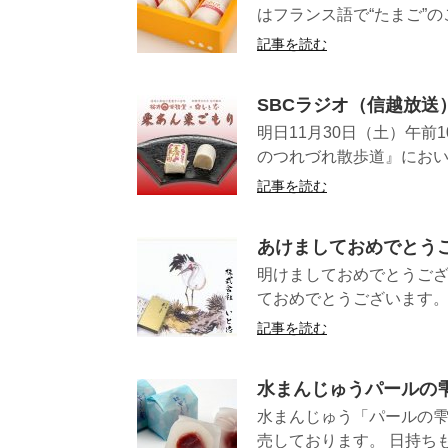
はフランス語で“たまご”の
記事を読む
SBCラジオ（信越放
明日11月30日（土）午前
のつれづれ散歩道』において、 h
記事を読む
あけましておめでとう
明けましておめでとうござ
ておめでとうございます。 信
記事を読む
水まんじゅうパールの
水まんじゅう「パールの雫
売しております。 日持ちも