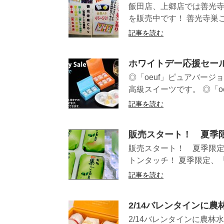
飯田店、上郷店では善光
を販売中です！ 善光寺巣
記事を読む
ホワイトデー応援セール
◎「oeuf」ピュアバー
高級スイーツです。 ◎「oeu
記事を読む
販売スタート！ 夏季
販売スタート！ 夏季限定
トンタッチ！ 夏季限定、『青
記事を読む
2/14バレンタインに農
2/14バレンタインに農林