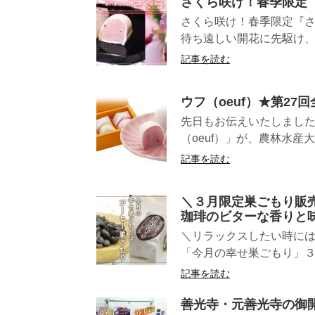
さくら咲け！春季限定
さくら咲け！春季限定『さ
待ち遠しい開花に先駆け、ひ
記事を読む
ウフ（oeuf）★第2
先日もお伝えいたしまし
（oeuf）」が、農林水産大
記事を読む
＼３月限定巣ごもり販
珈琲のビターな香りと
＼リラックスしたい時には
「今月の幸せ巣ごもり」３
記事を読む
善光寺・元善光寺の御