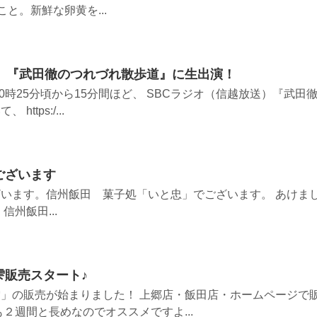
こと。新鮮な卵黄を...
送）『武田徹のつれづれ散歩道』に生出演！
10時25分頃から15分間ほど、 SBCラジオ（信越放送）『武田
ttps:/...
ございます
います。信州飯田 菓子処「いと忠」でございます。 あけま
州飯田...
雫販売スタート♪
」の販売が始まりました！ 上郷店・飯田店・ホームページで
２週間と長めなのでオススメですよ...