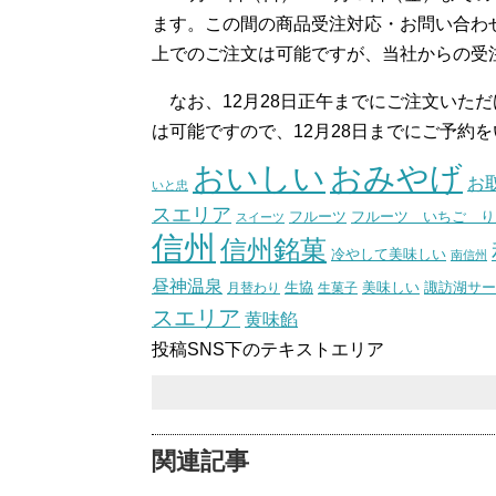
ます。この間の商品受注対応・お問い合わ
上でのご注文は可能ですが、当社からの受
なお、12月28日正午までにご注文いただ
は可能ですので、12月28日までにご予約
おいしい
おみやげ
お
いと忠
スエリア
フルーツ いちご り
フルーツ
スイーツ
信州
信州銘菓
冷やして美味しい
南信州
昼神温泉
生協
美味しい
諏訪湖サー
月替わり
生菓子
スエリア
黄味餡
投稿SNS下のテキストエリア
関連記事