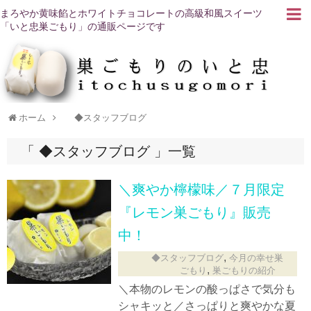
まろやか黄味餡とホワイトチョコレートの高級和風スイーツ
「いと忠巣ごもり」の通販ページです
ホーム
◆スタッフブログ
◆スタッフブログ
一覧
＼爽やか檸檬味／７月限定
『レモン巣ごもり』販売
中！
,
◆スタッフブログ
今月の幸せ巣
,
ごもり
巣ごもりの紹介
＼本物のレモンの酸っぱさで気分も
シャキッと／さっぱりと爽やかな夏