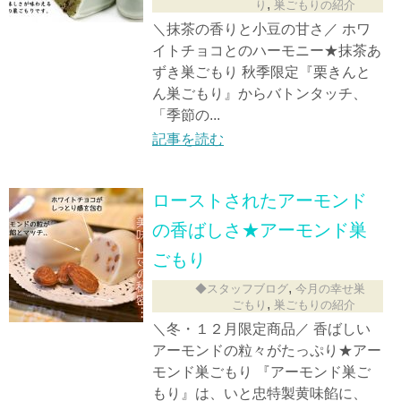
,
り
巣ごもりの紹介
＼抹茶の香りと小豆の甘さ／ ホワ
イトチョコとのハーモニー★抹茶あ
ずき巣ごもり 秋季限定『栗きんと
ん巣ごもり』からバトンタッチ、
「季節の...
記事を読む
ローストされたアーモンド
の香ばしさ★アーモンド巣
ごもり
,
◆スタッフブログ
今月の幸せ巣
,
ごもり
巣ごもりの紹介
＼冬・１２月限定商品／ 香ばしい
アーモンドの粒々がたっぷり★アー
モンド巣ごもり 『アーモンド巣ご
もり』は、いと忠特製黄味餡に、