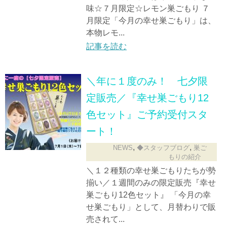
味☆７月限定☆レモン巣ごもり ７
月限定「今月の幸せ巣ごもり」は、
本物レモ...
記事を読む
＼年に１度のみ！ 七夕限
定販売／『幸せ巣ごもり12
色セット』ご予約受付スタ
ート！
,
,
NEWS
◆スタッフブログ
巣ご
もりの紹介
＼１２種類の幸せ巣ごもりたちが勢
揃い／１週間のみの限定販売『幸せ
巣ごもり12色セット』 「今月の幸
せ巣ごもり」として、月替わりで販
売されて...