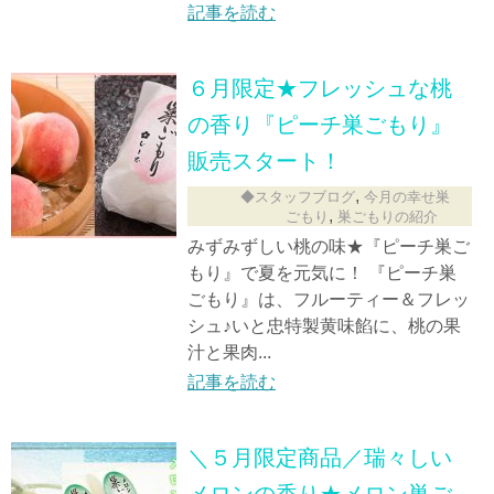
記事を読む
６月限定★フレッシュな桃
の香り『ピーチ巣ごもり』
販売スタート！
,
◆スタッフブログ
今月の幸せ巣
,
ごもり
巣ごもりの紹介
みずみずしい桃の味★『ピーチ巣ご
もり』で夏を元気に！ 『ピーチ巣
ごもり』は、フルーティー＆フレッ
シュ♪いと忠特製黄味餡に、桃の果
汁と果肉...
記事を読む
＼５月限定商品／瑞々しい