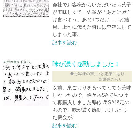
会社でお客様からいただいたお菓子
が美味しくて。先輩が「あと1つだ
け食べよう、あと1つだけ…」と結
局、上司に伝えた時には空箱にして
しまった事...
記事を読む
味が濃く感動しました！
,
,
◆お客様の声
いと忠巣ごもり
高原巣ごもり
以前、巣ごもりを食べてとても美味
しかったので、駒ケ岳SAで見つけ
て再購入しました!駒ケ岳SA限定の
もので、味が濃く感動しました!ま
た機会が...
記事を読む