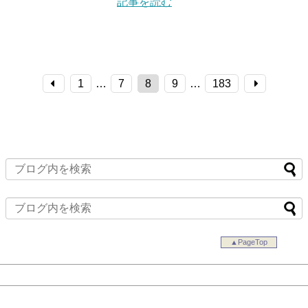
記事を読む
1
…
7
8
9
…
183
▲PageTop