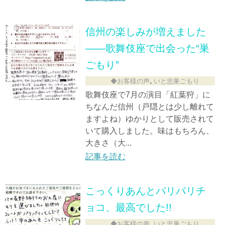
信州の楽しみが増えました
——歌舞伎座で出会った“巣
ごもり”
,
◆お客様の声
いと忠巣ごもり
歌舞伎座で7月の演目「紅葉狩」に
ちなんだ信州（戸隠とは少し離れて
ますよね）ゆかりとして販売されて
いて購入しました。味はもちろん、
大きさ（大...
記事を読む
こっくりあんとパリパリチ
ョコ、最高でした!!
,
◆お客様の声
いと忠巣ごもり