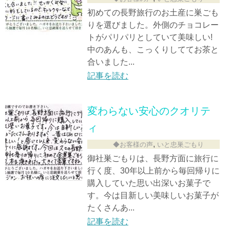
初めての長野旅行のお土産に巣ごも
りを選びました。外側のチョコレー
トがパリパリとしていて美味しい!
中のあんも、こっくりしててお茶と
合いました...
記事を読む
変わらない安心のクオリテ
ィ
,
◆お客様の声
いと忠巣ごもり
御社巣ごもりは、長野方面に旅行に
行く度、30年以上前から毎回帰りに
購入していた思い出深いお菓子で
す。今は目新しい美味しいお菓子が
たくさんあ...
記事を読む