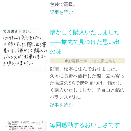
包装で高級...
記事を読む
懐かしく購入いたしました
――旅先で見つけた思い出
の味
,
◆お客様の声
いと忠巣ごもり
以前、松本に住んでおりました。
久々に長野へ旅行した際、立ち寄っ
た高速のSAで偶然見つけ、懐かし
く購入いたしました。チョコと餡の
バランスがお...
記事を読む
毎回感動するおいしさです