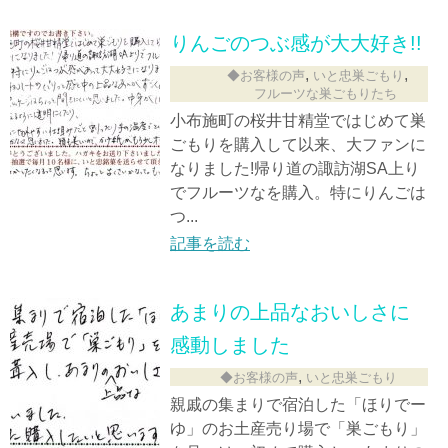
りんごのつぶ感が大大好き!!
,
,
◆お客様の声
いと忠巣ごもり
フルーツな巣ごもりたち
小布施町の桜井甘精堂ではじめて巣
ごもりを購入して以来、大ファンに
なりました!帰り道の諏訪湖SA上り
でフルーツなを購入。特にりんごは
つ...
記事を読む
あまりの上品なおいしさに
感動しました
,
◆お客様の声
いと忠巣ごもり
親戚の集まりで宿泊した「ほりでー
ゆ」のお土産売り場で「巣ごもり」