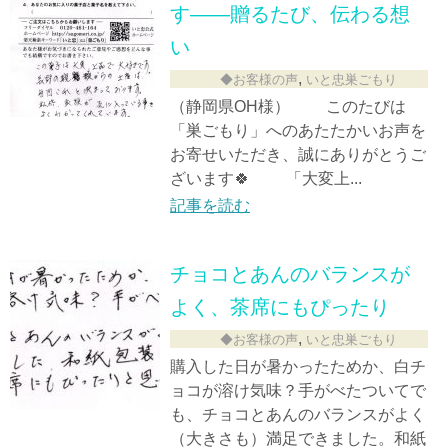
す——贈るたび、伝わる想
い
,
◆お客様の声
いと忠巣ごもり
（静岡県OH様） このたびは
「巣ごもり」へのあたたかいお声を
お寄せいただき、誠にありがとうご
ざいます🍀 「大変上...
記事を読む
チョコとあんのバランスが
よく、茶席にもぴったり
,
◆お客様の声
いと忠巣ごもり
購入した日が暑かったためか、白チ
ョコが溶け気味？手がべたついてで
も、チョコとあんのバランスがよく
（大きさも）満足できました。和紙