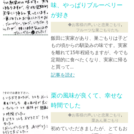
味、やっぱりブルーベリー
が好き
,
,
◆お客様の声
いと忠巣ごもり
フルーツな巣ごもりたち
飯田に実家があり、巣ごもりは子ど
もの頃からの馴染みの味です。実家
を離れて15年程経ちますが、今でも
定期的に食べたくなり、実家に帰る
と買って...
記事を読む
栗の風味が良くて、幸せな
時間でした
,
,
◆お客様の声
いと忠巣ごもり
栗あん巣ごもり
初めていただきましたが、とてもお