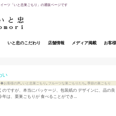
スイーツ「いと忠巣ごもり」の通販ページです
て
いと忠のこだわり
店舗情報
メディア掲載
お客
わい
,
,
,
◆お客様の声
いと忠巣ごもり
フルーツな巣ごもりたち
季節の巣ごもり
くのですが、本当にパッケージ、包装紙の デザインに、品の良
年は、栗巣ごもりが 食べることができ...