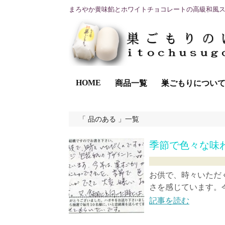
まろやか黄味餡とホワイトチョコレートの高級和風
HOME
商品一覧
巣ごもりについ
品のある
一覧
季節で色々な味
お供で、時々いただ
さを感じています。今
記事を読む