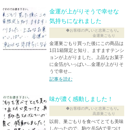
金運が上がりそうで幸せな
気持ちになれました
,
,
◆お客様の声
いと忠巣ごもり
金運巣ごもり
金運巣ごもり買った後にこの商品は
1日1箱限定と知り、ますますテンシ
ョンが上がりました。上品なお菓子
に金箔がいっぱい…金運が上がりそ
うで幸せ...
記事を読む
味が濃く感動しました！
,
,
◆お客様の声
いと忠巣ごもり
高原巣ごもり
以前、巣ごもりを食べてとても美味
しかったので、駒ケ岳SAで見つけ