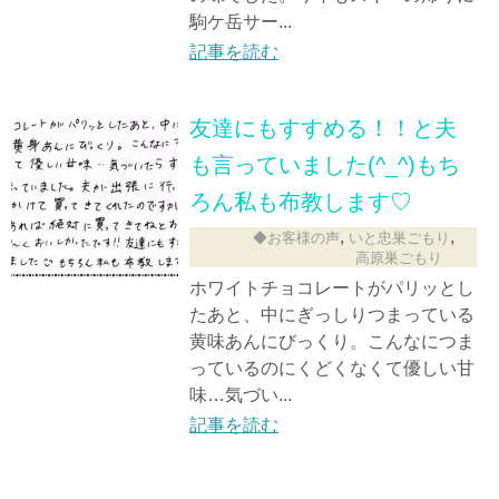
駒ケ岳サー...
記事を読む
友達にもすすめる！！と夫
も言っていました(^_^)もち
ろん私も布教します♡
,
,
◆お客様の声
いと忠巣ごもり
高原巣ごもり
ホワイトチョコレートがパリッとし
たあと、中にぎっしりつまっている
黄味あんにびっくり。こんなにつま
っているのにくどくなくて優しい甘
味…気づい...
記事を読む