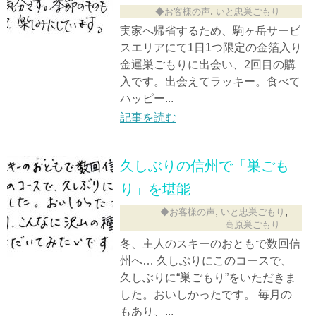
,
◆お客様の声
いと忠巣ごもり
実家へ帰省するため、駒ヶ岳サービ
スエリアにて1日1つ限定の金箔入り
金運巣ごもりに出会い、2回目の購
入です。出会えてラッキー。食べて
ハッピー...
記事を読む
久しぶりの信州で「巣ごも
り」を堪能
,
,
◆お客様の声
いと忠巣ごもり
高原巣ごもり
冬、主人のスキーのおともで数回信
州へ… 久しぶりにこのコースで、
久しぶりに“巣ごもり”をいただきま
した。おいしかったです。 毎月の
もあり、...