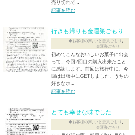
売り切れで...
記事を読む
行きも帰りも金運巣ごもり
,
,
◆お客様の声
いと忠巣ごもり
金運巣ごもり
初めてこんなおいしいお菓子に出会
って、今回2回目の購入出来たこと
に感謝します。前回は旅行中に、今
回は出張中にGETしました。うちの
好きなホ...
記事を読む
とても幸せな味でした
,
,
◆お客様の声
いと忠巣ごもり
金運巣ごもり