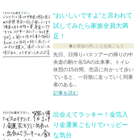
“おいしいですよ”と言われて
試してみたら家族全員大満
足！
,
◆お客様の声
いと忠巣ごもり
先日、日帰りバスツアーの帰りの中
央道の駒ケ岳SAの出来事。トイレ
休憩の15分間、売店に向かって歩い
ていると、一目散に走っていく同乗
者のある...
記事を読む
出会えてラッキー！金箔入
り金運巣ごもりでハッピー
な気分