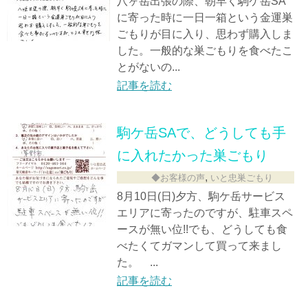
八ヶ岳出張の際、朝早く駒ケ岳SA
に寄った時に一日一箱という金運巣
ごもりが目に入り、思わず購入しま
した。一般的な巣ごもりを食べたこ
とがないの...
記事を読む
駒ケ岳SAで、どうしても手
に入れたかった巣ごもり
,
◆お客様の声
いと忠巣ごもり
8月10日(日)夕方、駒ケ岳サービス
エリアに寄ったのですが、駐車スペ
ースが無い位!!でも、どうしても食
べたくてガマンして買って来まし
た。 ...
記事を読む