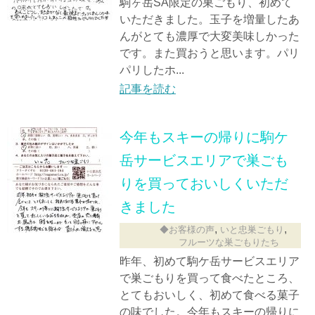
駒ヶ岳SA限定の巣ごもり、初めて
いただきました。玉子を増量したあ
んがとても濃厚で大変美味しかった
です。また買おうと思います。パリ
パリしたホ...
記事を読む
今年もスキーの帰りに駒ケ
岳サービスエリアで巣ごも
りを買っておいしくいただ
きました
,
,
◆お客様の声
いと忠巣ごもり
フルーツな巣ごもりたち
昨年、初めて駒ケ岳サービスエリア
で巣ごもりを買って食べたところ、
とてもおいしく、初めて食べる菓子
の味でした。今年もスキーの帰りに