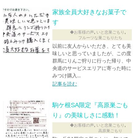
家族全員大好きなお菓子で
す
,
,
◆お客様の声
いと忠巣ごもり
フルーツな巣ごもりたち
以前に友人からいただき、とても美
味しいと思っていましたが、この度
群馬にりんご狩りに行った帰り、中
央道のサービスエリアに寄った時に
みつけ購入...
記事を読む
駒ケ根SA限定『高原巣ごも
り』の美味しさに感動！
,
,
◆お客様の声
いと忠巣ごもり
高原巣ごもり