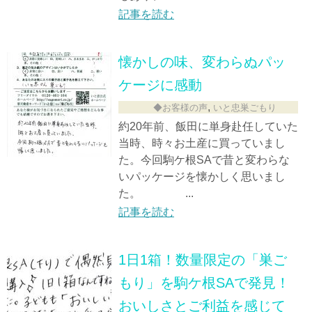
記事を読む
懐かしの味、変わらぬパッ
ケージに感動
,
◆お客様の声
いと忠巣ごもり
約20年前、飯田に単身赴任していた
当時、時々お土産に買っていまし
た。今回駒ケ根SAで昔と変わらな
いパッケージを懐かしく思いまし
た。 ...
記事を読む
1日1箱！数量限定の「巣ご
もり」を駒ケ根SAで発見！
おいしさとご利益を感じて