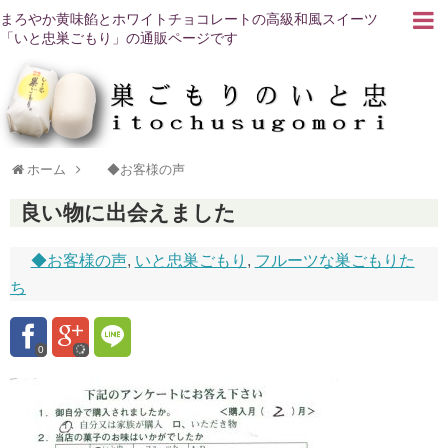
まろやか黄味餡とホワイトチョコレートの高級和風スイーツ
「いと忠巣ごもり」の通販ページです
ホーム
◆お客様の声
良い物に出会えました
◆お客様の声
,
いと忠巣ごもり
,
フルーツな巣ごもりた
ち
0