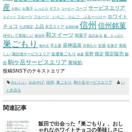
産
サービスエリア
コープ
お菓子
しっとり
お祝い
ギフト
コーヒー
ホワイト
フルーツ いちご りんご ぶるーべりー
フルーツ
スイーツ
信州
信州銘菓
チョコ
上品
七夕限定
京王ストア
会員特価
和スイーツ
和菓子
冷やして美味しい
南信州
品のある
夏、さっぱり
巣ごもり
昼神温泉
生協
美味
手土産
月替わり
御中元
生菓子
長野
限定販売
限定
しい
諏訪湖サービスエリア
金運巣ごもり
飯
銘菓
駒ケ岳サービスエリア
黄味餡
田
投稿SNS下のテキストエリア
おいしい
,
おみやげ
,
信州
,
巣ごもり
,
駒ケ岳サービスエリア
い
と忠店主
関連記事
飯田で出会った『巣ごもり』、おし
ゃれなホワイトチョコの美味しさに