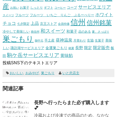
産
サービスエリア
コープ
お菓子
しっとり
お祝い
ギフト
コーヒー
ホワイト
フルーツ いちご りんご ぶるーべりー
フルーツ
スイーツ
信州
信州銘菓
チョコ
上品
七夕限定
京王ストア
会員特価
和スイーツ
和菓子
冷やして美味しい
南信州
品のある
夏、さっぱり
巣ごもり
昼神温泉
生協
美味
手土産
月替わり
御中元
生菓子
長野
限定販売
限定
しい
諏訪湖サービスエリア
金運巣ごもり
飯
銘菓
駒ケ岳サービスエリア
黄味餡
田
投稿SNS下のテキストエリア
おいしい
,
おみやげ
,
巣ごもり
いと忠店主
関連記事
長野へ行ったらまた必ず購入します
💕
冷蔵および冷凍での商品のため、なかな