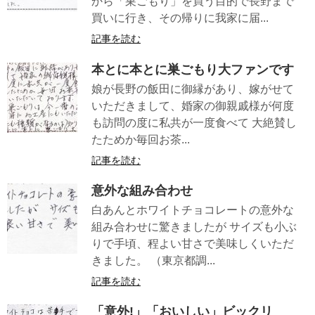
から「巣ごもり」を買う目的で長野まで
買いに行き、その帰りに我家に届...
記事を読む
本とに本とに巣ごもり大ファンです
娘が長野の飯田に御縁があり、嫁がせて
いただきまして、婚家の御親戚様が何度
も訪問の度に私共が一度食べて 大絶賛し
たためか毎回お茶...
記事を読む
意外な組み合わせ
白あんとホワイトチョコレートの意外な
組み合わせに驚きましたが サイズも小ぶ
りで手頃、程よい甘さで美味しくいただ
きました。 （東京都調...
記事を読む
「意外!」「おいしい」ビックリ