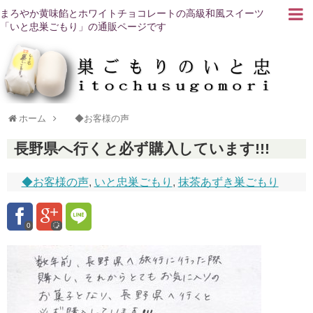
まろやか黄味餡とホワイトチョコレートの高級和風スイーツ
「いと忠巣ごもり」の通販ページです
ホーム
◆お客様の声
長野県へ行くと必ず購入しています!!!
◆お客様の声
,
いと忠巣ごもり
,
抹茶あずき巣ごもり
0