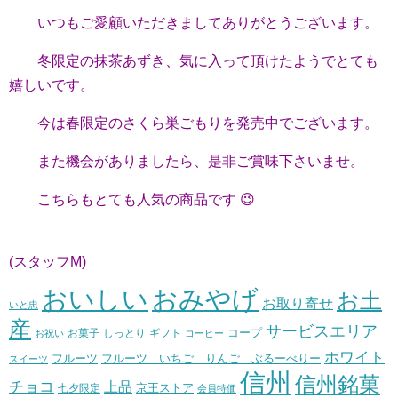
いつもご愛顧いただきましてありがとうございます。
冬限定の抹茶あずき、気に入って頂けたようでとても
嬉しいです。
今は春限定のさくら巣ごもりを発売中でございます。
また機会がありましたら、是非ご賞味下さいませ。
こちらもとても人気の商品です 😉
(スタッフM)
おいしい
おみやげ
お土
お取り寄せ
いと忠
産
サービスエリア
コープ
お菓子
しっとり
お祝い
ギフト
コーヒー
ホワイト
フルーツ いちご りんご ぶるーべりー
フルーツ
スイーツ
信州
信州銘菓
チョコ
上品
七夕限定
京王ストア
会員特価