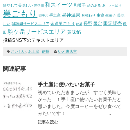
和スイーツ
和菓子
冷やして美味しい
南信州
品のある
夏、さっぱり
巣ごもり
昼神温泉
生協
美味
手土産
月替わり
御中元
生菓子
長野
限定販売
限定
しい
諏訪湖サービスエリア
金運巣ごもり
飯
銘菓
駒ケ岳サービスエリア
黄味餡
田
投稿SNS下のテキストエリア
おいしい
,
お土産
,
信州
いと忠店主
関連記事
手土産に使いたいお菓子
初めていただきましたが、すごく美味し
かった！！手土産に使いたいお菓子だと
思いました。今度コーヒーをぜひ食べて
みたいです！ ...
記事を読む