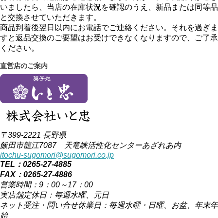
いましたら、当店の在庫状況を確認のうえ、新品または同等品
と交換させていただきます。
商品到着後翌日以内にお電話でご連絡ください。それを過ぎま
すと返品交換のご要望はお受けできなくなりますので、ご了承
ください。
直営店のご案内
〒399-2221 長野県
飯田市龍江7087 天竜峡活性化センターあざれあ内
itochu-sugomori@sugomori.co.jp
TEL：0265-27-4885
FAX：0265-27-4886
営業時間：9：00～17：00
実店舗定休日：毎週水曜、元日
ネット受注・問い合せ休業日：毎週水曜・日曜、お盆、年末年
始