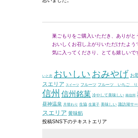
思いました。
（神奈
巣ごもりをご購入いただき、ありがと
おいしくお召し上がりいただけたよう
気に入ってくださり、とても嬉しいで
（スタッ
おいしい
おみやげ
お
いと忠
スエリア
フルーツ いちご り
フルーツ
スイーツ
信州
信州銘菓
冷やして美味しい
南信州
昼神温泉
生協
美味しい
諏訪湖サー
月替わり
生菓子
スエリア
黄味餡
投稿SNS下のテキストエリア