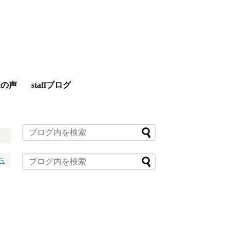
様の声
staffブログ
ち