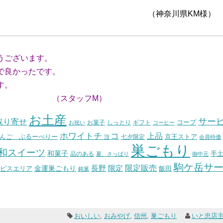
川県KM様）
うございます。
で良かったです。
す。
フM）
お土産
サー
取り寄せ
コープ
お菓子
しっとり
お祝い
ギフト
コーヒー
ホワイトチョコ
上品
んご ぶるーべりー
七夕限定
京王ストア
会員特価
巣ごもり
和スイーツ
和菓子
手
品のある
夏、さっぱり
御中元
駒ケ岳サ
長野
限定販売
限定
ビスエリア
金運巣ごもり
飯田
銘菓
おいしい
,
おみやげ
,
信州
,
巣ごもり
いと忠店