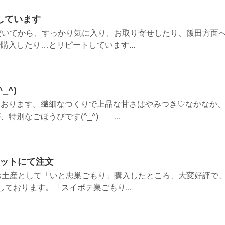
しています
だいてから、すっかり気に入り、お取り寄せしたり、飯田方面
購入したり…とリピートしています...
_^)
ております。繊細なつくりで上品な甘さはやみつき♡なかなか
特別なごほうびです(^_^) ...
ネットにて注文
お土産として「いと忠巣ごもり」購入したところ、大変好評で
ております。「スイポテ巣ごもり...