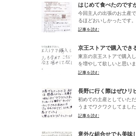
はじめて食べたのです
今回主人の出張のお土産
るほどおいしかったです。
記事を読む
京王ストアで購入でき
東京の京王ストアで購入
を増やして欲し
記事を読む
長野に行く際はぜひリピー
初めての土産としていただ
うまでワクワクしてましたｗ
記事を読む
意外な組合せでも美味し