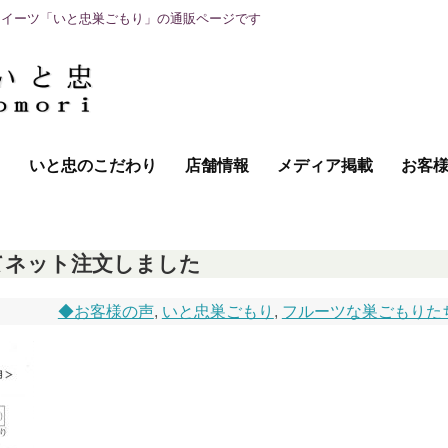
スイーツ「いと忠巣ごもり」の通販ページです
て
いと忠のこだわり
店舗情報
メディア掲載
お客
てネット注文しました
◆お客様の声
,
いと忠巣ごもり
,
フルーツな巣ごもりた