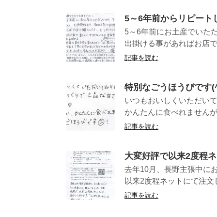
5～6年前からリピート
5～6年前にお土産でいた
出掛ける事があればお店で
記事を読む
特別なごうほうびです(^
いつもおいしくいただい
かんたんに食べれませんが、
記事を読む
大変好評で以来2度程
去年10月、長野主張中に
以来2度程ネットにて注文し
記事を読む