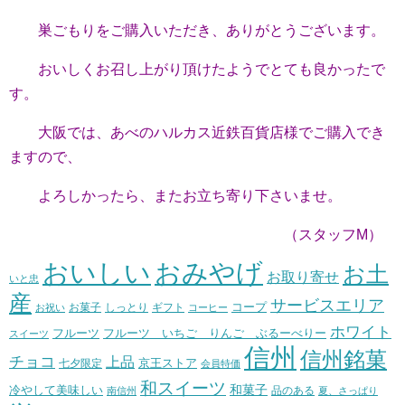
巣ごもりをご購入いただき、ありがとうございます。
おいしくお召し上がり頂けたようでとても良かったで
す。
大阪では、あべのハルカス近鉄百貨店様でご購入でき
ますので、
よろしかったら、またお立ち寄り下さいませ。
（スタッフM）
おいしい
おみやげ
お土
お取り寄せ
いと忠
産
サービスエリア
コープ
お菓子
しっとり
お祝い
ギフト
コーヒー
ホワイト
フルーツ いちご りんご ぶるーべりー
フルーツ
スイーツ
信州
信州銘菓
チョコ
上品
七夕限定
京王ストア
会員特価
和スイーツ
和菓子
冷やして美味しい
南信州
品のある
夏、さっぱり