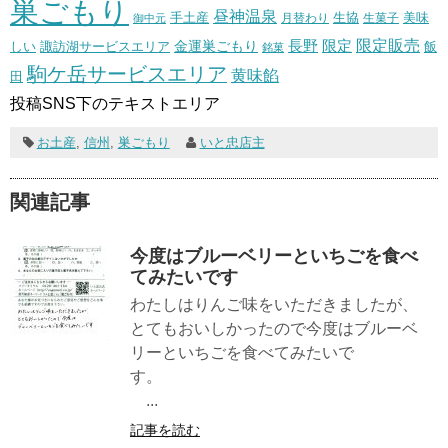
巣ごもり
昼神温泉
生協
美味
手土産
月替わり
御中元
生菓子
長野
限定販売
限定
しい
諏訪湖サービスエリア
金運巣ごもり
飯
銘菓
駒ケ岳サービスエリア
黄味餡
田
投稿SNS下のテキストエリア
お土産
,
信州
,
巣ごもり
いと忠店主
関連記事
今度はブルーベリーといちごを食べ
てみたいです
わたしはりんご味をいただきましたが、
とてもおいしかったので今度はブルーベ
リーといちごを食べてみたいで
す。
...
記事を読む