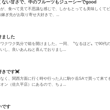
ない甘さで、中のフルーツもジューシーでgood
たが、食べて見て不思議な感じで、しかもとっても美味しくて
嫁ぎ先がお取り寄せ大好きで、...
けました
ワクワク気分で箱を開けました。一同、〝なるほど〟で90代
いし、良いあんねと喜んでおりまし...
きです💓
なく、関西方面に行く時や行った人に駒ケ岳SAで買って来て
オン（佐久平店）にあるので、ちょ...
いです