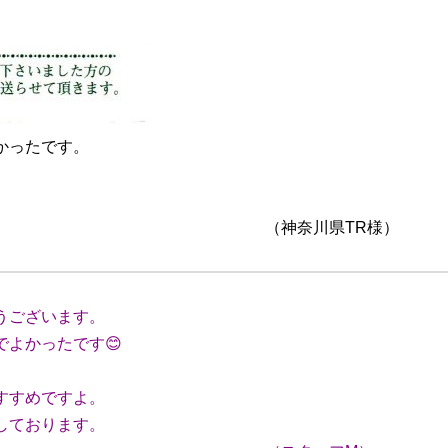
かったです。
川県TR様）
うございます。
よかったです😊
すすめですよ。
しております。