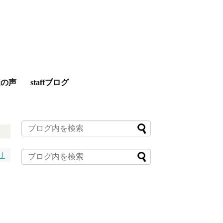
様の声
staffブログ
り