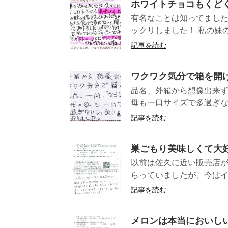
ホワイトチョコもくどく
有名なことは知ってまし
ックリしました！ 私の妹の
記事を読む
ワクワク気分で箱を開
品名、外箱から想像出来ず
母も一口サイズで多過ぎな
記事を読む
巣ごもり美味しくて大好
以前は佐久に近い販売店が
らっていましたが、今はイ
記事を読む
メロンは本当においし