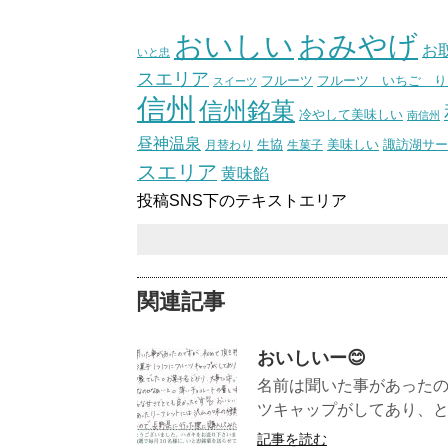
（スタ
おいしい
おみやげ
お
いと忠
スエリア
フルーツ いちご り
フルーツ
スイーツ
信州
信州銘菓
冷やして美味しい
南信州
昼神温泉
生協
美味しい
諏訪湖サー
月替わり
生菓子
スエリア
黄味餡
投稿SNS下のテキストエリア
関連記事
おいしいー😊
名前は聞いた事があった
ツキャップがしてあり、と
記事を読む