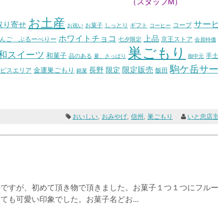
ッフM）
お土産
サー
取り寄せ
コープ
お菓子
しっとり
お祝い
ギフト
コーヒー
ホワイトチョコ
上品
んご ぶるーべりー
七夕限定
京王ストア
会員特価
巣ごもり
和スイーツ
和菓子
手
品のある
夏、さっぱり
御中元
駒ケ岳サ
長野
限定販売
限定
ビスエリア
金運巣ごもり
飯田
銘菓
おいしい
,
おみやげ
,
信州
,
巣ごもり
いと忠店
のですが、初めて頂き物で頂きました。お菓子１つ１つにフル
ても可愛い印象でした。お菓子名どお...