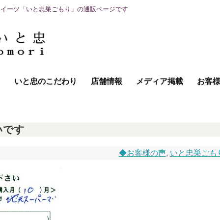
スイーツ「いと忠巣ごもり」の通販ページです
て
いと忠のこだわり
店舗情報
メディア掲載
お客
いです
◆お客様の声
,
いと忠巣ごも