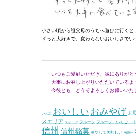
小さい頃から祖父母のうちへ遊びに行くと
ずっと大好きで、変わらないおいしさでい
（千葉県
いつもご愛顧いただき、誠にありがと
大事にお召し上がりいただいているよう
今後とも、どうぞよろしくお願いいた
（スタッ
おいしい
おみやげ
お
いと忠
スエリア
フルーツ いちご り
フルーツ
スイーツ
信州
信州銘菓
冷やして美味しい
南信州