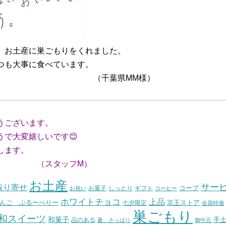
、お土産に巣ごもりをくれました。
つも大事に食べています。
MM様）
うございます。
で大変嬉しいです😊
します。
フM）
お土産
サー
取り寄せ
コープ
お菓子
しっとり
お祝い
ギフト
コーヒー
ホワイトチョコ
上品
んご ぶるーべりー
七夕限定
京王ストア
会員特価
巣ごもり
和スイーツ
和菓子
手
品のある
夏、さっぱり
御中元