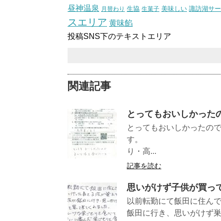
昼神温泉
生協
美味しい
諏訪湖サー
月替わり
生菓子
スエリア
黄味餡
投稿SNS下のテキストエリア
関連記事
とってもおいしかった
とってもおいしかったの
す。 （
り・高...
記事を読む
思いがけず子供が買っ
以前転勤にて飯田に住ん
飯田に行き、思いがけず巣