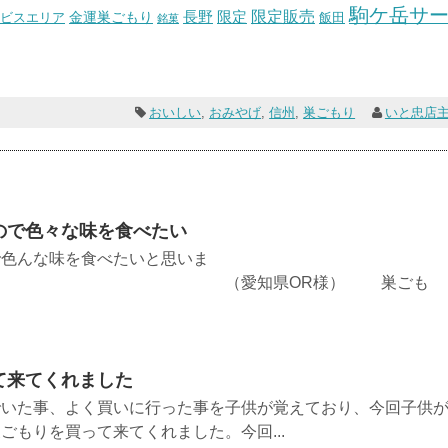
駒ケ岳サ
長野
限定販売
限定
ビスエリア
金運巣ごもり
飯田
銘菓
おいしい
,
おみやげ
,
信州
,
巣ごもり
いと忠店
ので色々な味を食べたい
で色んな味を食べたいと思いま
愛知県OR様） 巣ごも
て来てくれました
でいた事、よく買いに行った事を子供が覚えており、今回子供
ごもりを買って来てくれました。今回...