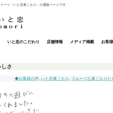
スイーツ「いと忠巣ごもり」の通販ページです
て
いと忠のこだわり
店舗情報
メディア掲載
お客
いしさ
◆お客様の声
,
いと忠巣ごもり
,
フルーツな巣ごもりた