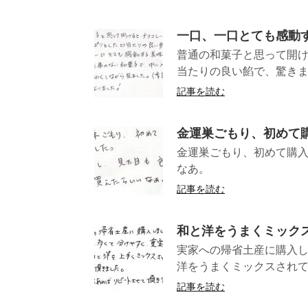
一口、一口とても感動
普通の和菓子と思って開け
当たりの良い餡で、驚きまし
記事を読む
金運巣ごもり、初めて
金運巣ごもり、初めて購
なあ。
記事を読む
和と洋をうまくミック
実家への帰省土産に購入
洋をうまくミックスされて
記事を読む