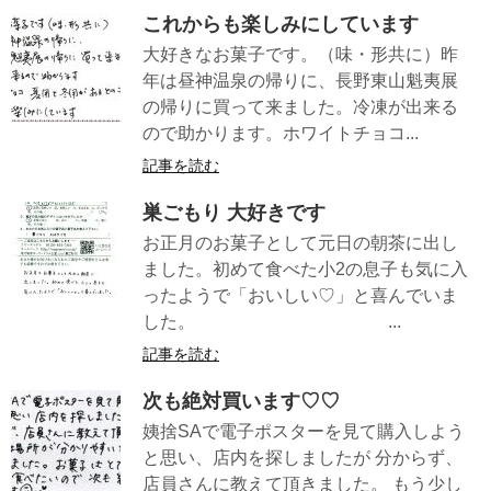
これからも楽しみにしています
大好きなお菓子です。（味・形共に）昨
年は昼神温泉の帰りに、長野東山魁夷展
の帰りに買って来ました。冷凍が出来る
ので助かります。ホワイトチョコ...
記事を読む
巣ごもり 大好きです
お正月のお菓子として元日の朝茶に出し
ました。初めて食べた小2の息子も気に入
ったようで「おいしい♡」と喜んでいま
した。 ...
記事を読む
次も絶対買います♡♡
姨捨SAで電子ポスターを見て購入しよう
と思い、店内を探しましたが 分からず、
店員さんに教えて頂きました。 もう少し