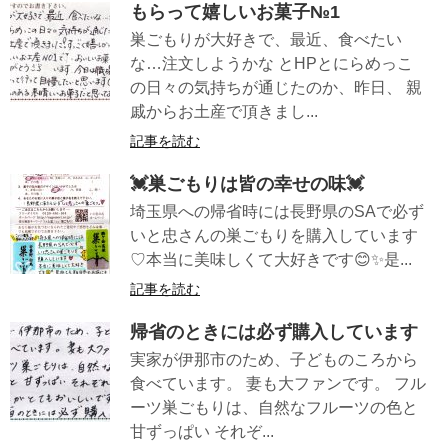
もらって嬉しいお菓子№1
巣ごもりが大好きで、最近、食べたい
な…注文しようかな とHPとにらめっこ
の日々の気持ちが通じたのか、昨日、 親
戚からお土産で頂きまし...
記事を読む
💓巣ごもりは皆の幸せの味💓
埼玉県への帰省時には長野県のSAで必ず
いと忠さんの巣ごもりを購入しています
♡本当に美味しくて大好きです😊✨是...
記事を読む
帰省のときには必ず購入しています
実家が伊那市のため、子どものころから
食べています。 妻も大ファンです。 フル
ーツ巣ごもりは、自然なフルーツの色と
甘ずっぱい それぞ...