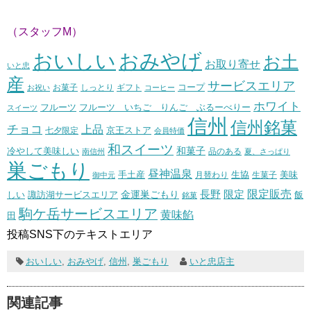
（スタッフM）
おいしい
おみやげ
お土
お取り寄せ
いと忠
産
サービスエリア
コープ
お菓子
しっとり
お祝い
ギフト
コーヒー
ホワイト
フルーツ いちご りんご ぶるーべりー
フルーツ
スイーツ
信州
信州銘菓
チョコ
上品
七夕限定
京王ストア
会員特価
和スイーツ
和菓子
冷やして美味しい
南信州
品のある
夏、さっぱり
巣ごもり
昼神温泉
生協
美味
手土産
月替わり
御中元
生菓子
長野
限定販売
限定
しい
諏訪湖サービスエリア
金運巣ごもり
飯
銘菓
駒ケ岳サービスエリア
黄味餡
田
投稿SNS下のテキストエリア
おいしい
,
おみやげ
,
信州
,
巣ごもり
いと忠店主
関連記事