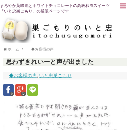
まろやか黄味餡とホワイトチョコレートの高級和風スイーツ
「いと忠巣ごもり」の通販ページです
ホーム
◆お客様の声
思わずきれいーと声が出ました
◆お客様の声
,
いと忠巣ごもり
0