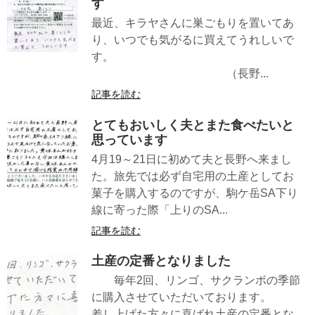
す
最近、キラヤさんに巣ごもりを置いてあ
り、いつでも気がるに買えてうれしいで
す。
（長野...
記事を読む
とてもおいしく夫とまた食べたいと
思っています
4月19～21日に初めて夫と長野へ来まし
た。旅先では必ず自宅用の土産としてお
菓子を購入するのですが、駒ケ岳SA下り
線に寄った際「上りのSA...
記事を読む
土産の定番となりました
毎年2回、リンゴ、サクランボの季節
に購入させていただいております。
差し上げた方々に喜ばれ土産の定番とな