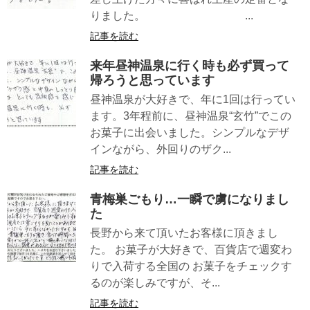
りました。 ...
記事を読む
来年昼神温泉に行く時も必ず買って
帰ろうと思っています
昼神温泉が大好きで、年に1回は行ってい
ます。3年程前に、昼神温泉“玄竹”でこの
お菓子に出会いました。シンプルなデザ
インながら、外回りのザク...
記事を読む
青梅巣ごもり…一瞬で虜になりまし
た
長野から来て頂いたお客様に頂きまし
た。 お菓子が大好きで、百貨店で週変わ
りで入荷する全国の お菓子をチェックす
るのが楽しみですが、そ...
記事を読む