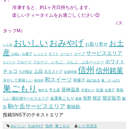
冷凍すると、約1ヶ月日持ちがします。
楽しいティータイムをお過ごしください😊
（ス
タッフM）
おいしい
おみやげ
お土
お取り寄せ
いと忠
産
サービスエリア
コープ
お菓子
しっとり
お祝い
ギフト
コーヒー
ホワイト
フルーツ いちご りんご ぶるーべりー
フルーツ
スイーツ
信州
信州銘菓
チョコ
上品
七夕限定
京王ストア
会員特価
和スイーツ
和菓子
冷やして美味しい
南信州
品のある
夏、さっぱり
巣ごもり
昼神温泉
生協
美味
手土産
月替わり
御中元
生菓子
長野
限定販売
限定
しい
諏訪湖サービスエリア
金運巣ごもり
飯
銘菓
駒ケ岳サービスエリア
黄味餡
田
投稿SNS下のテキストエリア
おいしい
,
おみやげ
,
信州
,
巣ごもり
いと忠店主